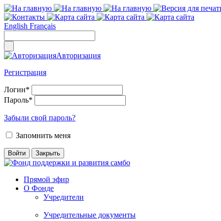
English
Français
Авторизация
Регистрация
Логин
*
Пароль
*
Забыли свой пароль?
Запомнить меня
Прямой эфир
О Фонде
Учредители
Учредительные документы