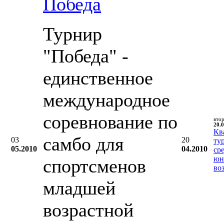
Победа
Турнир
"Победа" -
единственное
международное
соревнование по
вто
20.0
Кв
самбо для
03
20
ту
05.2010
04.2010
ср
юн
спортсменов
во
младшей
возрастной