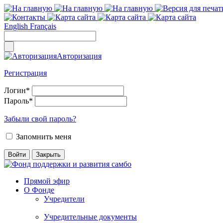
English
Français
Авторизация
Регистрация
Логин
*
Пароль
*
Забыли свой пароль?
Запомнить меня
Прямой эфир
О Фонде
Учредители
Учредительные документы