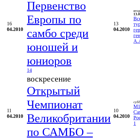
Первенство
вто
13.0
Европы по
Вс
16
13
ту
04.2010
самбо среди
04.2010
ге
ге
А.
юношей и
юниоров
14
воскресение
Открытый
Чемпионат
суб
M1 
11
10
Са
Великобритании
04.2010
04.2010
Ро
1
по САМБО –