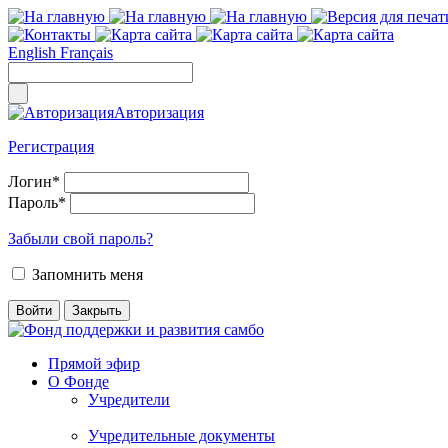
English
Français
Авторизация
Регистрация
Логин
*
Пароль
*
Забыли свой пароль?
Запомнить меня
Прямой эфир
О Фонде
Учредители
Учредительные документы