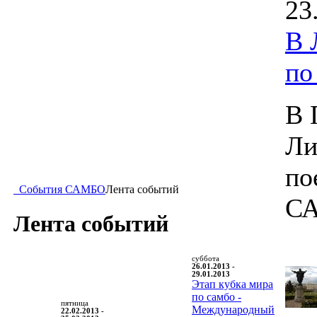
23
В 
п
В 
Ли
по
События САМБО
Лента событий
С
Лента событий
суббота
26.01.2013 -
29.01.2013
Этап кубка мира
по самбо -
пятница
Международный
22.02.2013 -