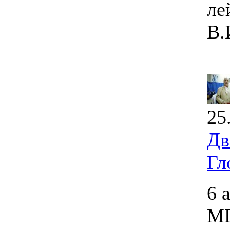
ле
В.
25
Дв
Гл
6 
МГ