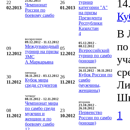
14
25.02.2013
турнир
22
26
Чемпионат
категории "А"
02.2013
01.2013
России по
на призы
Ку
боевому самбо
Президента
Республики
Казахстан
В 
4
воскресение
по
09.12.2012 - 11.12.2012
05.12.2012 -
Международный
08.12.2012
09
05
Всероссийский
турнир на призы
12.2012
12.2012
турнир по самбо
уч
ЗМС
(юноши)
А.Маркарьяна
понедельник
ср
26.11.2012 - 30.11.2012
пятница
Кубок России по
30
30.11.2012 - 03.12.2012
26
Кубок мира
самбо
Ли
11.2012
11.2012
среди студентов
(мужчины,
женщины)
Шв
четверг
08.11.2012 - 12.11.2012
вторник
Чемпионат мира
23.10.2012 -
по самбо среди
26.10.2012
08
23
1
Первенство
мужчин и
11.2012
10.2012
России по самбо
женщин и по
(юноши)
боевому самбо
12