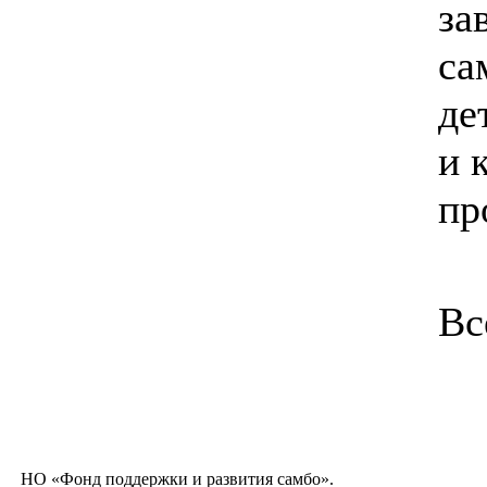
за
са
де
и 
пр
Вс
НО «Фонд поддержки и развития самбо».