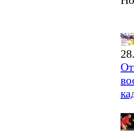
Но
28
От
во
ка