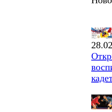
Ново
28.0
Откр
восп
каде