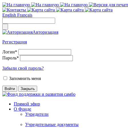
English
Français
Авторизация
Регистрация
Логин
*
Пароль
*
Забыли свой пароль?
Запомнить меня
Прямой эфир
О Фонде
Учредители
Учредительные документы