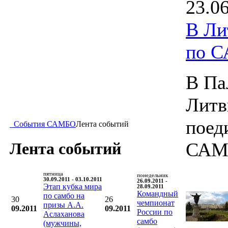
23.0
В Ли
по 
В Па
Литв
поед
События САМБО
Лента событий
САМ
Лента событий
пятница
понедельник
30.09.2011 - 03.10.2011
26.09.2011 -
Этап кубка мира
28.09.2011
Командный
по самбо на
30
26
чемпионат
призы А.А.
09.2011
09.2011
России по
Аслаханова
самбо
(мужчины,