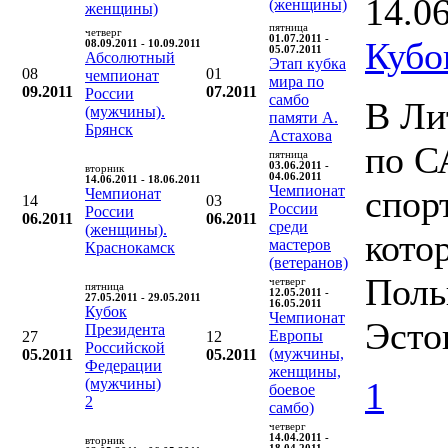
14.0
(женщины)
женщины)
пятница
четверг
01.07.2011 -
Кубо
08.09.2011 - 10.09.2011
05.07.2011
Абсолютный
Этап кубка
08
01
чемпионат
мира по
09.2011
07.2011
России
самбо
В Ли
(мужчины).
памяти А.
Брянск
Астахова
по С
пятница
03.06.2011 -
вторник
04.06.2011
14.06.2011 - 18.06.2011
Чемпионат
спор
Чемпионат
14
03
России
России
06.2011
06.2011
среди
(женщины).
кото
мастеров
Краснокамск
(ветеранов)
Поль
четверг
пятница
12.05.2011 -
27.05.2011 - 29.05.2011
16.05.2011
Кубок
Чемпионат
Эсто
Президента
Европы
27
12
Российской
(мужчины,
05.2011
05.2011
Федерации
женщины,
(мужчины)
1
боевое
2
самбо)
четверг
14.04.2011 -
вторник