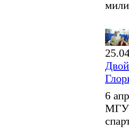
мили
25.0
Двой
Глор
6 ап
МГУП
спар