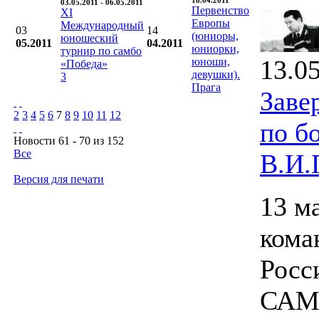
18.04.2011
03.05.2011 - 06.05.2011
Первенство
XI
Европы
Международный
03
14
(юниоры,
юношеский
05.2011
04.2011
юниорки,
турнир по самбо
13.0
юноши,
«Победа»
девушки).
3
Прага
Заве
2
3
4
5
6
7
8
9
10
11
12
по б
Новости 61 - 70 из 152
Все
В.И.
Версия для печати
13 м
кома
Росс
САМБ