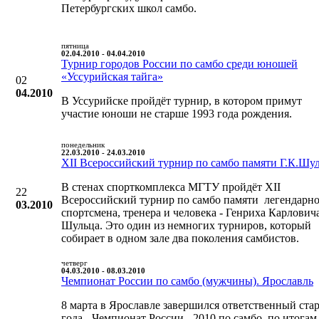
Петербургских школ самбо.
пятница
02.04.2010 - 04.04.2010
Турнир городов России по самбо среди юношей
«Уссурийская тайга»
02
04.2010
В Уссурийске пройдёт турнир, в котором примут
участие юноши не старше 1993 года рождения.
понедельник
22.03.2010 - 24.03.2010
XII Всероссийский турнир по самбо памяти Г.К.Шу
В стенах спорткомплекса МГТУ пройдёт XII
22
Всероссийский турнир по самбо памяти легендарн
03.2010
спортсмена, тренера и человека - Генриха Карлович
Шульца. Это один из немногих турниров, который
собирает в одном зале два поколения самбистов.
четверг
04.03.2010 - 08.03.2010
Чемпионат России по самбо (мужчины). Ярославль
8 марта в Ярославле завершился ответственный ста
года - Чемпионат России - 2010 по самбо, по итогам