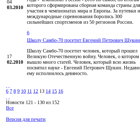
04
которого сформирована сборная команда страны для
03.2010
участия в чемпионатах мира и Европы. За путевки 
международные соревнования боролись 300
сильнейших спортсменов из 50 регионов России.
6
Школу Cамбо-70 посетит Евгений Петрович Щукин
Школу Cамбо-70 посетит человек, который прошел
17
Великую Отечественную войну. Человек, о котором
02.2010
вышло много статей. Человек, который всю жизнь
посвятил науке - Евгений Петрович Щукин. Недавн
ему исполнилось девяносто.
6
7
8
9
10
11
12
13
14
15
16
Новости 121 - 130 из 152
Все
Версия для печати