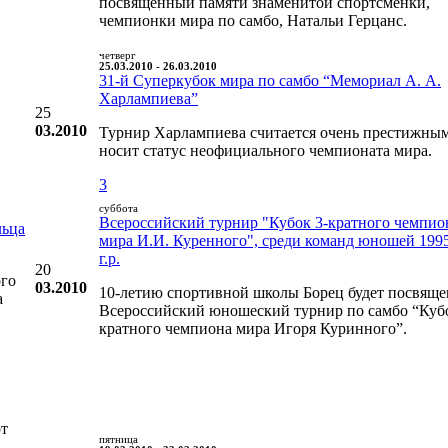
посвященный памяти знаменитой спортсменки,
чемпионки мира по самбо, Натальи Герцанс.
четверг
25.03.2010 - 26.03.2010
31-й Суперкубок мира по самбо “Мемориал А. А.
Харлампиева”
25
03.2010
Турнир Харлампиева считается очень престижны
носит статус неофициального чемпионата мира.
3
суббота
Всероссийский турнир "Кубок 3-кратного чемпио
льца
мира И.И. Куренного", среди команд юношей 199
г.р.
20
ого
03.2010
10-летию спортивной школы Борец будет посвяще
а
Всероссийский юношеский турнир по самбо “Кубо
кратного чемпиона мира Игоря Куринного”.
рт
пятница