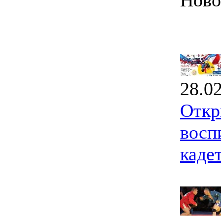
Ново
28.0
Откр
восп
каде