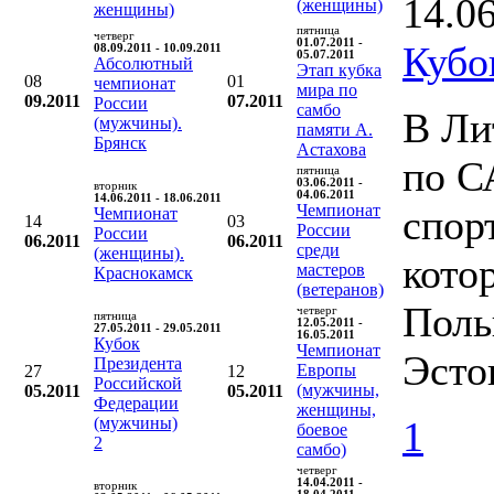
14.0
(женщины)
женщины)
пятница
четверг
01.07.2011 -
Кубо
08.09.2011 - 10.09.2011
05.07.2011
Абсолютный
Этап кубка
08
01
чемпионат
мира по
09.2011
07.2011
России
самбо
В Ли
(мужчины).
памяти А.
Брянск
Астахова
по С
пятница
03.06.2011 -
вторник
04.06.2011
14.06.2011 - 18.06.2011
Чемпионат
спор
Чемпионат
14
03
России
России
06.2011
06.2011
среди
(женщины).
кото
мастеров
Краснокамск
(ветеранов)
Поль
четверг
пятница
12.05.2011 -
27.05.2011 - 29.05.2011
16.05.2011
Кубок
Чемпионат
Эсто
Президента
Европы
27
12
Российской
(мужчины,
05.2011
05.2011
Федерации
женщины,
(мужчины)
1
боевое
2
самбо)
четверг
14.04.2011 -
вторник