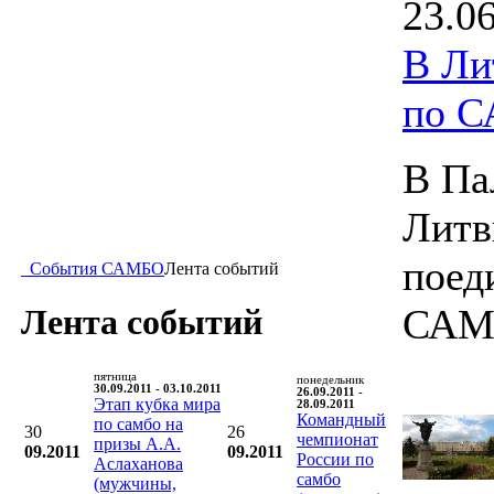
23.0
В Ли
по 
В Па
Литв
поед
События САМБО
Лента событий
САМ
Лента событий
пятница
понедельник
30.09.2011 - 03.10.2011
26.09.2011 -
Этап кубка мира
28.09.2011
Командный
по самбо на
30
26
чемпионат
призы А.А.
09.2011
09.2011
России по
Аслаханова
самбо
(мужчины,