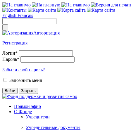
English
Français
Авторизация
Регистрация
Логин
*
Пароль
*
Забыли свой пароль?
Запомнить меня
Прямой эфир
О Фонде
Учредители
Учредительные документы