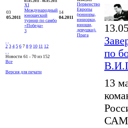
18.04.2011
03.05.2011 - 06.05.2011
Первенство
XI
Европы
Международный
03
14
(юниоры,
юношеский
05.2011
04.2011
юниорки,
турнир по самбо
13.0
юноши,
«Победа»
девушки).
3
Прага
Заве
2
3
4
5
6
7
8
9
10
11
12
по б
Новости 61 - 70 из 152
Все
В.И.
Версия для печати
13 м
кома
Росс
САМБ