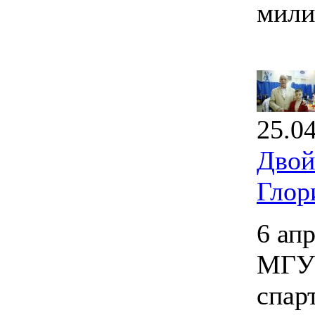
мили
25.0
Двой
Глор
6 ап
МГУП
спар