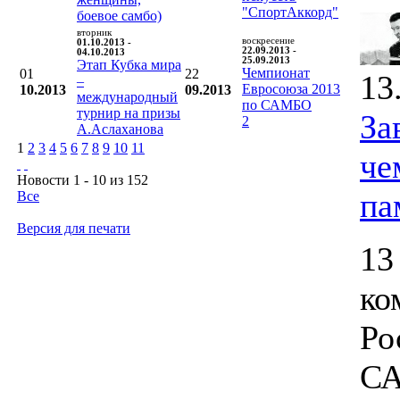
"СпортАккорд"
боевое самбо)
вторник
воскресение
01.10.2013 -
22.09.2013 -
04.10.2013
25.09.2013
Этап Кубка мира
Чемпионат
01
22
13
–
Евросоюза 2013
10.2013
09.2013
международный
по САМБО
турнир на призы
За
2
А.Аслаханова
1
2
3
4
5
6
7
8
9
10
11
че
Новости 1 - 10 из 152
па
Все
Версия для печати
13
ко
Ро
СА