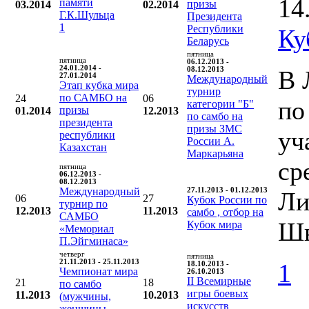
14
памяти
призы
03.2014
02.2014
Г.К.Шульца
Президента
1
Республики
Ку
Беларусь
пятница
пятница
06.12.2013 -
24.01.2014 -
08.12.2013
В 
27.01.2014
Международный
Этап кубка мира
турнир
по САМБО на
24
06
по
категории "Б"
призы
01.2014
12.2013
по самбо на
президента
призы ЗМС
уч
республики
России А.
Казахстан
Маркарьяна
ср
пятница
06.12.2013 -
08.12.2013
Международный
27.11.2013 - 01.12.2013
Ли
06
27
Кубок России по
турнир по
12.2013
11.2013
самбо , отбор на
САМБО
Шв
Кубок мира
«Мемориал
П.Эйгминаса»
четверг
пятница
21.11.2013 - 25.11.2013
1
18.10.2013 -
Чемпионат мира
26.10.2013
II Всемирные
21
18
по самбо
игры боевых
11.2013
10.2013
(мужчины,
искусств
женщины,