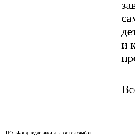
за
са
де
и 
пр
Вс
НО «Фонд поддержки и развития самбо».