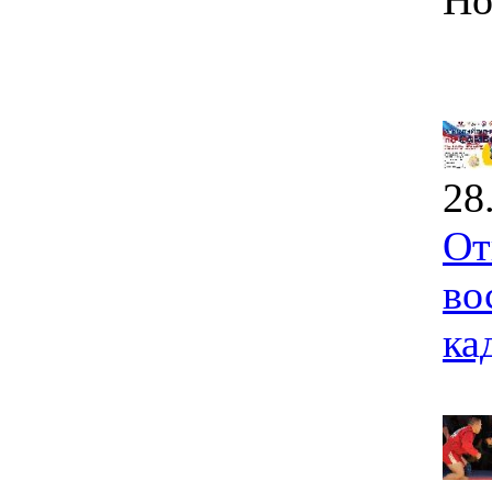
Но
28
От
во
ка