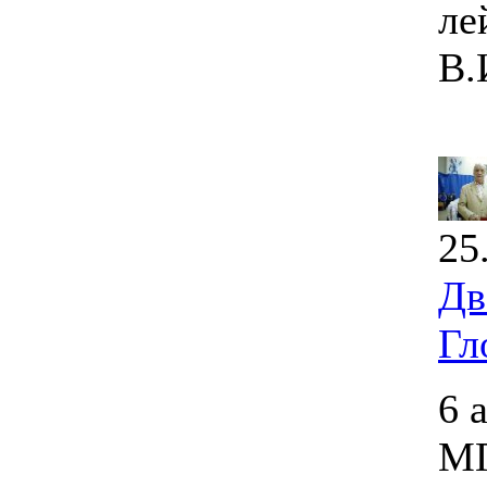
ле
В.
25
Дв
Гл
6 
МГ