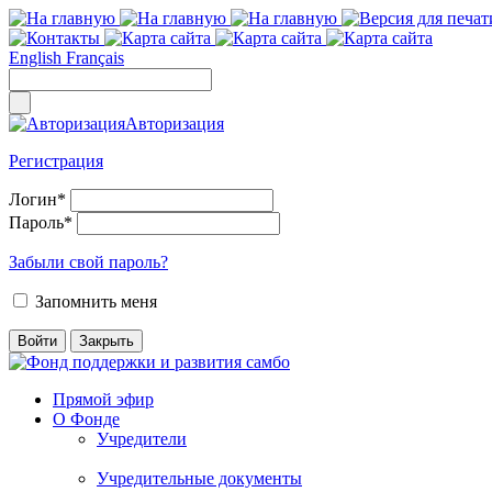
English
Français
Авторизация
Регистрация
Логин
*
Пароль
*
Забыли свой пароль?
Запомнить меня
Прямой эфир
О Фонде
Учредители
Учредительные документы