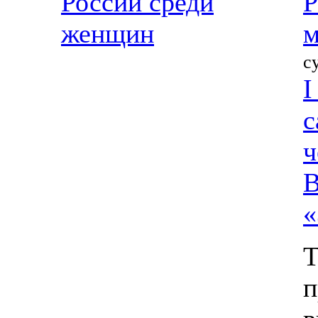
России среди
Р
женщин
м
с
I
с
ч
В
«
Т
п