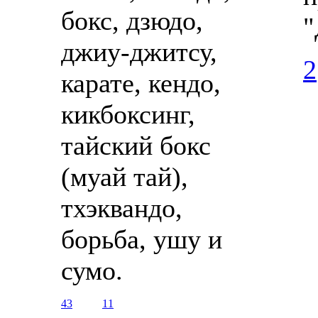
бокс, дзюдо,
"
джиу-джитсу,
2
карате, кендо,
кикбоксинг,
тайский бокс
(муай тай),
тхэквандо,
борьба, ушу и
сумо.
43
11