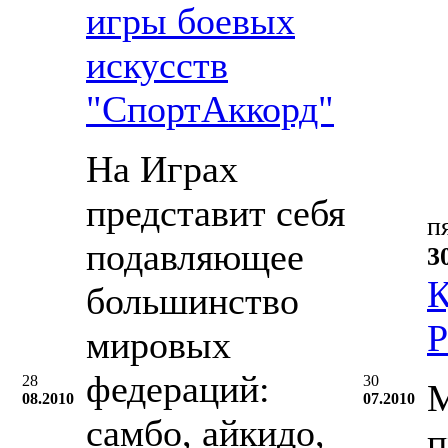
игры боевых
искусств
"СпортАккорд"
На Играх
представит себя
п
подавляющее
3
К
большинство
Р
мировых
федераций:
28
30
М
08.2010
07.2010
самбо, айкидо,
п