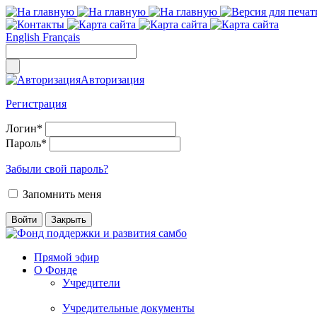
English
Français
Авторизация
Регистрация
Логин
*
Пароль
*
Забыли свой пароль?
Запомнить меня
Прямой эфир
О Фонде
Учредители
Учредительные документы