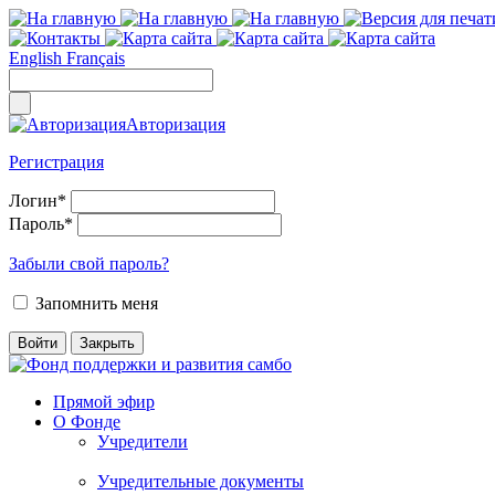
English
Français
Авторизация
Регистрация
Логин
*
Пароль
*
Забыли свой пароль?
Запомнить меня
Прямой эфир
О Фонде
Учредители
Учредительные документы