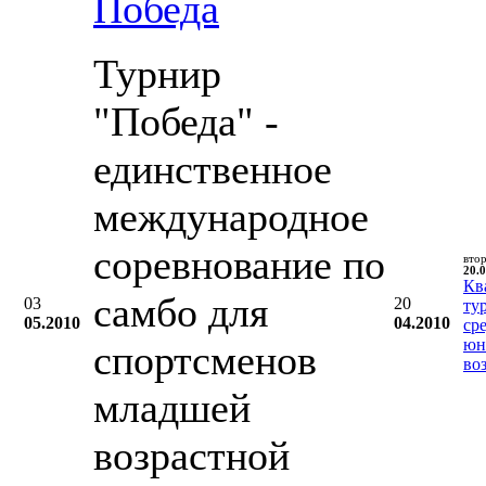
Победа
Турнир
"Победа" -
единственное
международное
соревнование по
вто
20.0
Кв
самбо для
03
20
ту
05.2010
04.2010
ср
юн
спортсменов
во
младшей
возрастной