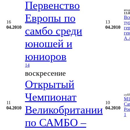
Первенство
вто
13.0
Европы по
Вс
16
13
ту
04.2010
самбо среди
04.2010
ге
ге
А.
юношей и
юниоров
14
воскресение
Открытый
Чемпионат
суб
M1 
11
10
Са
Великобритании
04.2010
04.2010
Ро
1
по САМБО –