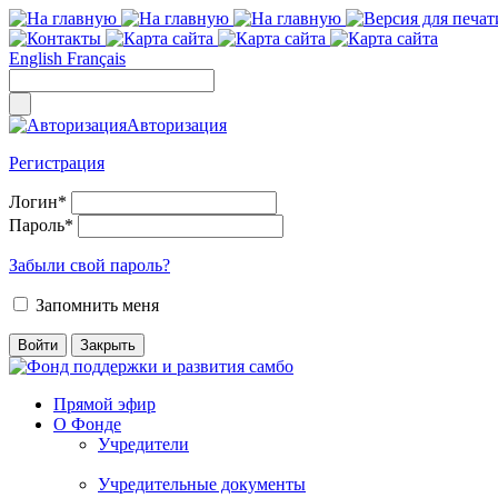
English
Français
Авторизация
Регистрация
Логин
*
Пароль
*
Забыли свой пароль?
Запомнить меня
Прямой эфир
О Фонде
Учредители
Учредительные документы