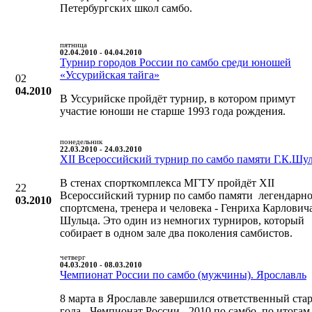
Петербургских школ самбо.
пятница
02.04.2010 - 04.04.2010
Турнир городов России по самбо среди юношей
«Уссурийская тайга»
02
04.2010
В Уссурийске пройдёт турнир, в котором примут
участие юноши не старше 1993 года рождения.
понедельник
22.03.2010 - 24.03.2010
XII Всероссийский турнир по самбо памяти Г.К.Шу
В стенах спорткомплекса МГТУ пройдёт XII
22
Всероссийский турнир по самбо памяти легендарн
03.2010
спортсмена, тренера и человека - Генриха Карлович
Шульца. Это один из немногих турниров, который
собирает в одном зале два поколения самбистов.
четверг
04.03.2010 - 08.03.2010
Чемпионат России по самбо (мужчины). Ярославль
8 марта в Ярославле завершился ответственный ста
года - Чемпионат России - 2010 по самбо, по итогам