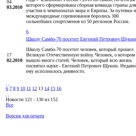
04
которого сформирована сборная команда страны для
03.2010
участия в чемпионатах мира и Европы. За путевки 
международные соревнования боролись 300
сильнейших спортсменов из 50 регионов России.
6
Школу Cамбо-70 посетит Евгений Петрович Щукин
Школу Cамбо-70 посетит человек, который прошел
17
Великую Отечественную войну. Человек, о котором
02.2010
вышло много статей. Человек, который всю жизнь
посвятил науке - Евгений Петрович Щукин. Недавн
ему исполнилось девяносто.
6
7
8
9
10
11
12
13
14
15
16
Новости 121 - 130 из 152
Все
Версия для печати