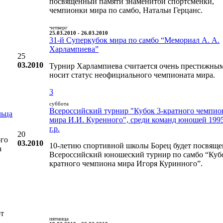
посвященный памяти знаменитой спортсменки,
чемпионки мира по самбо, Натальи Герцанс.
четверг
25.03.2010 - 26.03.2010
31-й Суперкубок мира по самбо “Мемориал А. А.
Харлампиева”
25
03.2010
Турнир Харлампиева считается очень престижны
носит статус неофициального чемпионата мира.
3
суббота
Всероссийский турнир "Кубок 3-кратного чемпио
льца
мира И.И. Куренного", среди команд юношей 199
г.р.
20
ого
03.2010
10-летию спортивной школы Борец будет посвяще
а
Всероссийский юношеский турнир по самбо “Кубо
кратного чемпиона мира Игоря Куринного”.
рт
пятница