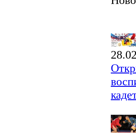
Ново
28.0
Откр
восп
каде