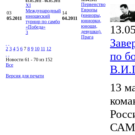
18.04.2011
03.05.2011 - 06.05.2011
Первенство
XI
Европы
Международный
03
14
(юниоры,
юношеский
05.2011
04.2011
юниорки,
турнир по самбо
13.0
юноши,
«Победа»
девушки).
3
Прага
Заве
2
3
4
5
6
7
8
9
10
11
12
по б
Новости 61 - 70 из 152
Все
В.И.
Версия для печати
13 м
кома
Росс
САМБ