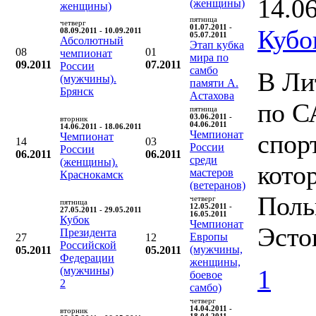
14.0
(женщины)
женщины)
пятница
четверг
01.07.2011 -
Кубо
08.09.2011 - 10.09.2011
05.07.2011
Абсолютный
Этап кубка
08
01
чемпионат
мира по
09.2011
07.2011
России
самбо
В Ли
(мужчины).
памяти А.
Брянск
Астахова
по С
пятница
03.06.2011 -
вторник
04.06.2011
14.06.2011 - 18.06.2011
Чемпионат
спор
Чемпионат
14
03
России
России
06.2011
06.2011
среди
(женщины).
кото
мастеров
Краснокамск
(ветеранов)
Поль
четверг
пятница
12.05.2011 -
27.05.2011 - 29.05.2011
16.05.2011
Кубок
Чемпионат
Эсто
Президента
Европы
27
12
Российской
(мужчины,
05.2011
05.2011
Федерации
женщины,
(мужчины)
1
боевое
2
самбо)
четверг
14.04.2011 -
вторник