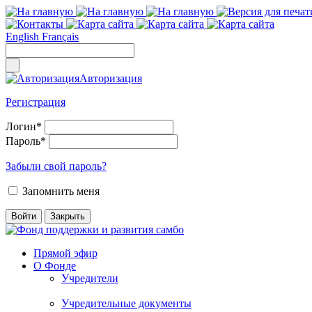
English
Français
Авторизация
Регистрация
Логин
*
Пароль
*
Забыли свой пароль?
Запомнить меня
Прямой эфир
О Фонде
Учредители
Учредительные документы