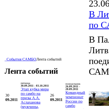
23.0
В Ли
по 
В Па
Литв
поед
События САМБО
Лента событий
САМ
Лента событий
пятница
понедельник
30.09.2011 - 03.10.2011
26.09.2011 -
Этап кубка мира
28.09.2011
Командный
по самбо на
30
26
чемпионат
призы А.А.
09.2011
09.2011
России по
Аслаханова
самбо
(мужчины,