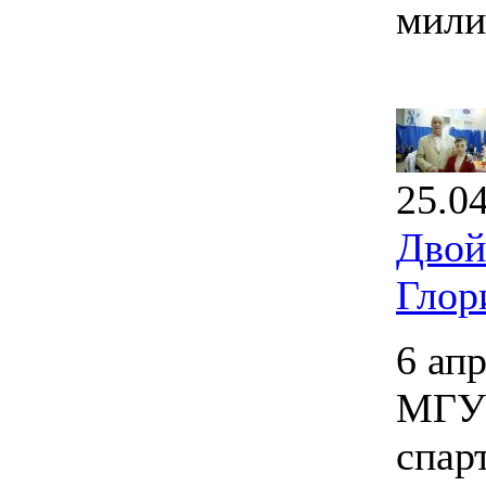
мили
25.0
Двой
Глор
6 ап
МГУП
спар