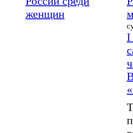
России среди
Р
женщин
м
с
I
с
ч
В
«
Т
п