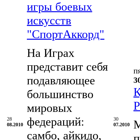
игры боевых
искусств
"СпортАккорд"
На Играх
представит себя
п
подавляющее
3
К
большинство
Р
мировых
федераций:
28
30
М
08.2010
07.2010
самбо, айкидо,
п