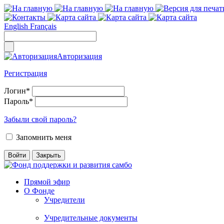
English
Français
Авторизация
Регистрация
Логин
*
Пароль
*
Забыли свой пароль?
Запомнить меня
Прямой эфир
О Фонде
Учредители
Учредительные документы