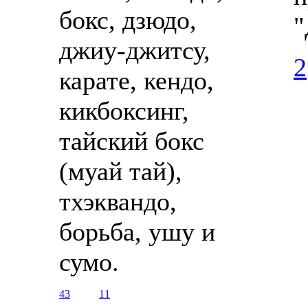
бокс, дзюдо,
"
джиу-джитсу,
2
карате, кендо,
кикбоксинг,
тайский бокс
(муай тай),
тхэквандо,
борьба, ушу и
сумо.
43
11