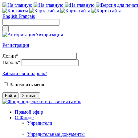
English
Français
Авторизация
Регистрация
Логин
*
Пароль
*
Забыли свой пароль?
Запомнить меня
Прямой эфир
О Фонде
Учредители
Учредительные документы