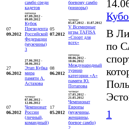
14.0
самбо среди
боевому самбо
кадетов
(юниоры)
Кубо
пятница
07.09.2012 -
09.09.2012
четверг
Кубок
05.07.2012 - 11.07.2012
V Всемирные
Президента
07
05
В Ли
игры TAFISA
Российской
09.2012
07.2012
«Спорт для
Федерации
всех»
по С
(мужчины)
3
спор
пятница
08.06.2012 -
27.06.2012 -
10.06.2012
30.06.2012
Международный
Этап Кубка
кото
27
08
турнир
мира
06.2012
06.2012
категории «А»
памяти А.
Поль
памяти Ю.
Астахова
Потапова
четверг
Эсто
17.05.2012 -
четверг
21.05.2012
07.06.2012 -
Чемпионат
12.06.2012
Чемпионат
Европы
07
17
1
России
(мужчины,
06.2012
05.2012
(личный,
женщины,
командный)
боевое самбо)
2