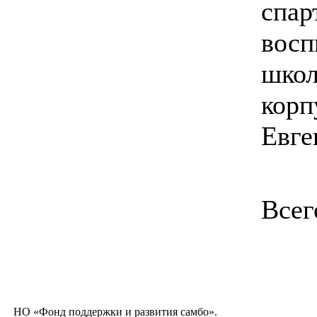
спар
восп
школ
корп
Евге
Всег
НО «Фонд поддержки и развития самбо».