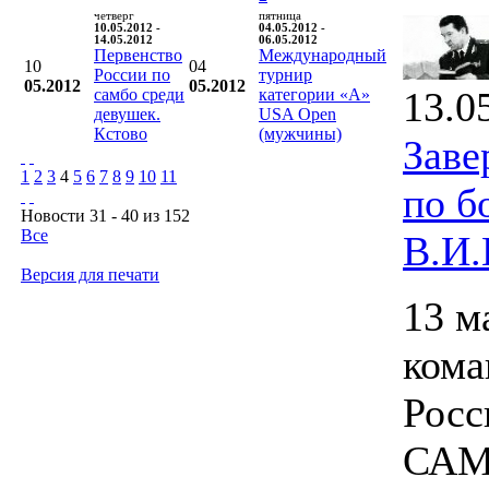
четверг
пятница
10.05.2012 -
04.05.2012 -
14.05.2012
06.05.2012
Первенство
Международный
10
04
России по
турнир
05.2012
05.2012
13.0
самбо среди
категории «А»
девушек.
USA Open
Кстово
(мужчины)
Заве
1
2
3
4
5
6
7
8
9
10
11
по б
Новости 31 - 40 из 152
Все
В.И.
Версия для печати
13 м
ком
Росс
САМБ