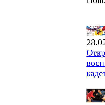
Ново
28.0
Откр
восп
каде