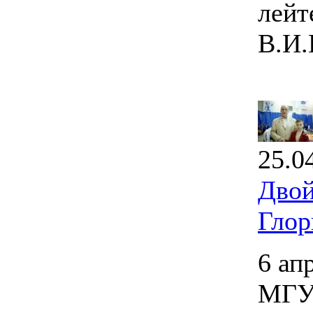
лейт
В.И.
25.0
Двой
Глор
6 ап
МГУП