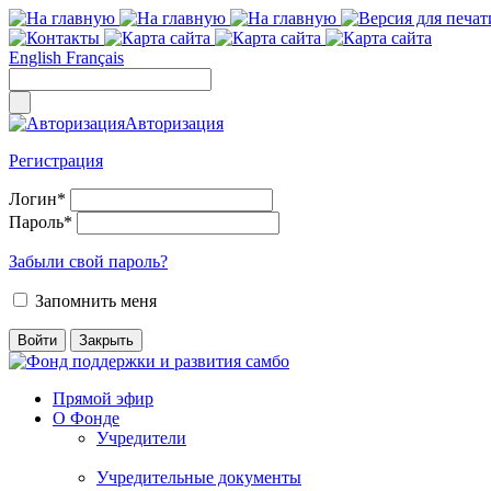
English
Français
Авторизация
Регистрация
Логин
*
Пароль
*
Забыли свой пароль?
Запомнить меня
Прямой эфир
О Фонде
Учредители
Учредительные документы