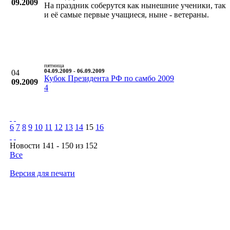
09.2009
На праздник соберутся как нынешние ученики, так
и её самые первые учащиеся, ныне - ветераны.
пятница
04
04.09.2009 - 06.09.2009
Кубок Президента РФ по самбо 2009
09.2009
4
6
7
8
9
10
11
12
13
14
15
16
Новости 141 - 150 из 152
Все
Версия для печати