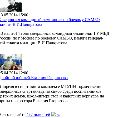
13.05.2014 15:00
Завершился командный чемпионат по боевому САМБО
памяти В.И.Панкратова
13 мая 2014 года завершился командный чемпионат ГУ МВД
России по г.Москве по боевому САМБО, памяти генерал-
лейтенанта милиции В.И.Панкратова.
25.04.2014 12:00
Двойной юбилей Евгения Глориозова
6 апреля в спортивном комплексе МГУПИ торжественно
завершилась спартакиада по самбо среди воспитанников
детских домов, школ-интернатов и кадетских корпусов на
призы профессора Евгения Глориозова.
Всего на сайте
477 новостей