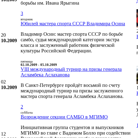
борьбы им. Ивана Ярыгина
3
вторник
Юбилей мастера спорта СССР Владимира Осина
Владимир Осин: мастер спорта СССР по борьбе
20
самбо, судья международной категории экстра
10.2009
класса и заслуженный работник физической
культуры Российской Федерации.
пятница
02.10.2009 - 05.10.2009
VIII международный турнир на призы генерала
Асламбека Аслаханова
02
В Санкт-Петербурге пройдёт восьмой по счету
10.2009
международный турнир на призы заслуженного
мастера спорта генерала Асламбека Аслаханова.
2
суббота
Возрождение секции САМБО в МГИМО
Инициативная группа студентов и выпускников
МГИМО во главе с Вадимом Болло при содействии
12