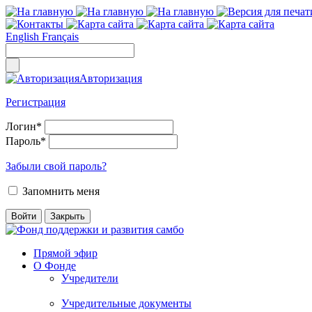
English
Français
Авторизация
Регистрация
Логин
*
Пароль
*
Забыли свой пароль?
Запомнить меня
Прямой эфир
О Фонде
Учредители
Учредительные документы