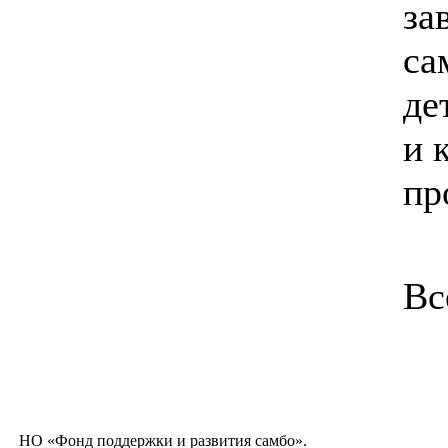
за
са
де
и 
пр
Вс
НО «Фонд поддержки и развития самбо».