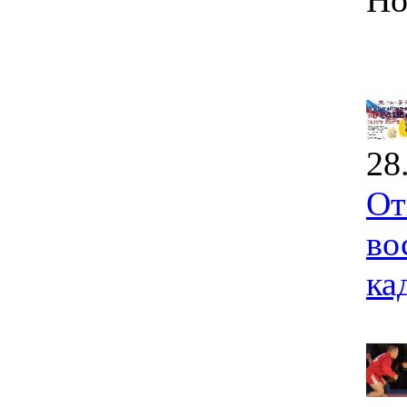
Но
28
От
во
ка