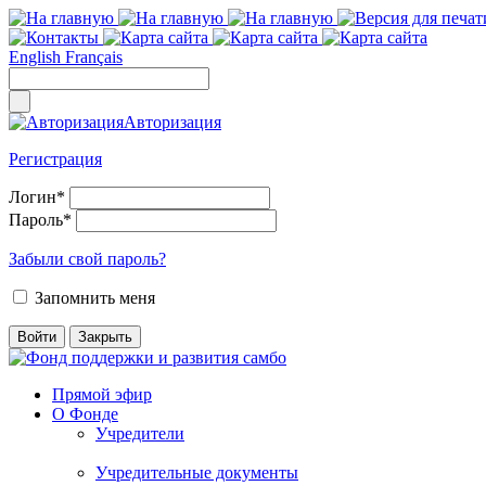
English
Français
Авторизация
Регистрация
Логин
*
Пароль
*
Забыли свой пароль?
Запомнить меня
Прямой эфир
О Фонде
Учредители
Учредительные документы