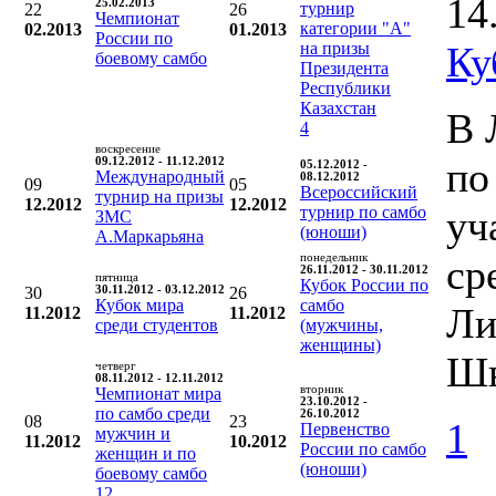
14
25.02.2013
турнир
22
26
Чемпионат
категории "А"
02.2013
01.2013
России по
на призы
Ку
боевому самбо
Президента
Республики
Казахстан
В 
4
воскресение
по
09.12.2012 - 11.12.2012
05.12.2012 -
Международный
08.12.2012
09
05
Всероссийский
турнир на призы
12.2012
12.2012
турнир по самбо
уч
ЗМС
(юноши)
А.Маркарьяна
понедельник
ср
26.11.2012 - 30.11.2012
пятница
Кубок России по
30
30.11.2012 - 03.12.2012
26
Кубок мира
самбо
Ли
11.2012
11.2012
среди студентов
(мужчины,
женщины)
Шв
четверг
08.11.2012 - 12.11.2012
вторник
Чемпионат мира
23.10.2012 -
по самбо среди
26.10.2012
08
23
1
Первенство
мужчин и
11.2012
10.2012
России по самбо
женщин и по
(юноши)
боевому самбо
12