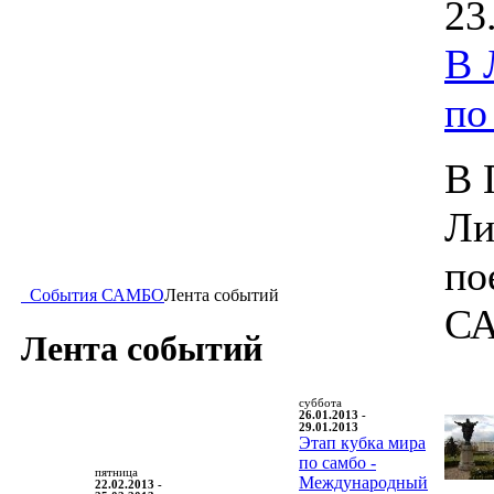
23
В 
п
В 
Ли
по
События САМБО
Лента событий
С
Лента событий
суббота
26.01.2013 -
29.01.2013
Этап кубка мира
по самбо -
пятница
Международный
22.02.2013 -