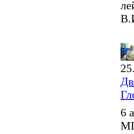
ле
В.
25
Дв
Гл
6 
МГ