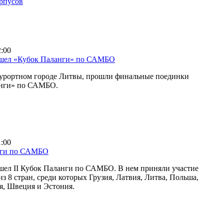
орпусов
2:00
ошел «Кубок Паланги» по САМБО
курортном городе Литвы, прошли финальные поединки
анги» по САМБО.
1:00
нги по САМБО
шел II Кубок Паланги по САМБО. В нем приняли участие
з 8 стран, среди которых Грузия, Латвия, Литва, Польша,
я, Швеция и Эстония.