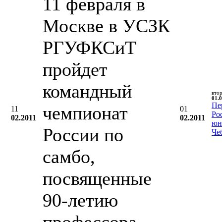
11 февраля в
Москве в УСЗК
РГУФКСиТ
пройдет
командный
вто
01.0
Пе
чемпионат
11
01
Ро
02.2011
02.2011
юн
России по
Че
самбо,
посвященные
90-летию
профессора,