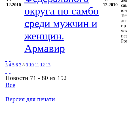
же
12.2010
12.2010
са
округа по самбо
юн
19
среди мужчин и
де
г.р
че
женщин.
пе
Ро
Армавир
3
4
5
6
7
8
9
10
11
12
13
Новости 71 - 80 из 152
Все
Версия для печати