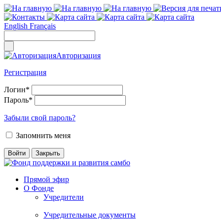
English
Français
Авторизация
Регистрация
Логин
*
Пароль
*
Забыли свой пароль?
Запомнить меня
Прямой эфир
О Фонде
Учредители
Учредительные документы