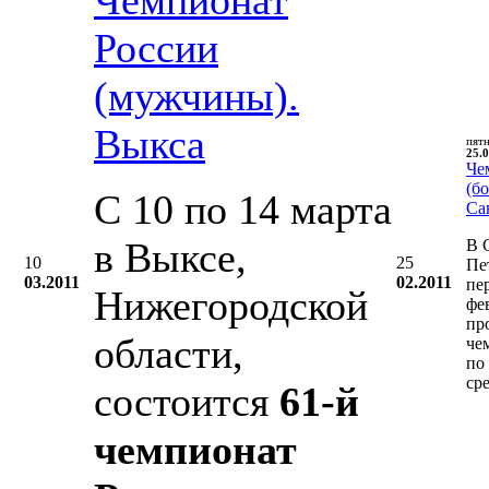
России
(мужчины).
Выкса
пят
25.0
Че
(бо
С 10 по 14 марта
Са
в Выксе,
В 
10
25
Пе
03.2011
02.2011
пе
Нижегородской
фе
пр
области,
че
по
ср
состоится
61-й
чемпионат