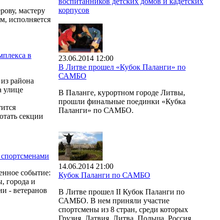
воспитанников детских домов и кадетских
корпусов
рову, мастеру
м, исполняется
мплекса в
23.06.2014 12:00
В Литве прошел «Кубок Паланги» по
САМБО
из района
а улице
В Паланге, курортном городе Литвы,
прошли финальные поединки «Кубка
тится
Паланги» по САМБО.
отать секции
 спортсменами
14.06.2014 21:00
енное событие:
Кубок Паланги по САМБО
, города и
и - ветеранов
В Литве прошел II Кубок Паланги по
САМБО. В нем приняли участие
спортсмены из 8 стран, среди которых
Грузия, Латвия, Литва, Польша, Россия,