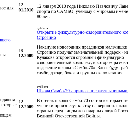
12
12 января 2010 года Николаю Павловичу Лаве
ное для
01.2010
спорта по САМБО, ученому с мировым имене
80 лет.
суббота
Открытие физкультурно-оздоровительного ко
Строгино
ящего
Накануне новогодних праздников мальчишки 
19
Строгино получат замечательный подарок - н
квы
12.2009
Кулакова откроется огромный физкультурно-
оздоровительный комплекс, в котором размес
отделение школы «Самбо-70». Здесь будут раб
самбо, дзюдо, бокса и группы скалолазания.
суббота
Школа Самбо-70 - принесение клятвы юными
ходящем
В стенах школы Самбо-70 состоится торжеств
12
 которые
ученики произнесут клятву на верность школы
12.2009
о
страны перед лицом легендарных людей Росси
дующем
Великой Отечественной Войны.