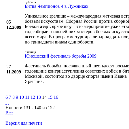
суббота
Битва Чемпионов 4 в Лужниках
Уникальное зрелище – международная матчевая вст
боевым искусствам. Сборная России против сборно
05
Боевой азарт, яркое шоу – это мероприятие уже чет
12.2009
год собирает сильнейших мастеров боевых искусст
всего мира. В программе турнира четырнадцать по
по тринадцати видам единоборств.
пятница
Юношеский фестиваль борьбы 2009
Фестиваль борьбы, посвященный шестьдесят восьм
27
годовщине контрнаступления советских войск в бит
11.2009
Москвой, состоится во дворце спорта имени Ивана
Ярыгина.
6
7
8
9
10
11
12
13
14
15
16
Новости 131 - 140 из 152
Все
Версия для печати