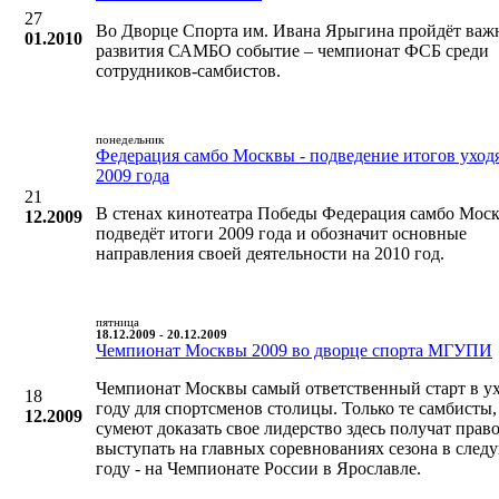
27
Во Дворце Спорта им. Ивана Ярыгина пройдёт важ
01.2010
развития САМБО событие – чемпионат ФСБ среди
сотрудников-самбистов.
понедельник
Федерация самбо Москвы - подведение итогов уход
2009 года
21
В стенах кинотеатра Победы Федерация самбо Мос
12.2009
подведёт итоги 2009 года и обозначит основные
направления своей деятельности на 2010 год.
пятница
18.12.2009 - 20.12.2009
Чемпионат Москвы 2009 во дворце спорта МГУПИ
Чемпионат Москвы самый ответственный старт в у
18
году для спортсменов столицы. Только те самбисты,
12.2009
сумеют доказать свое лидерство здесь получат прав
выступать на главных соревнованиях сезона в сле
году - на Чемпионате России в Ярославле.