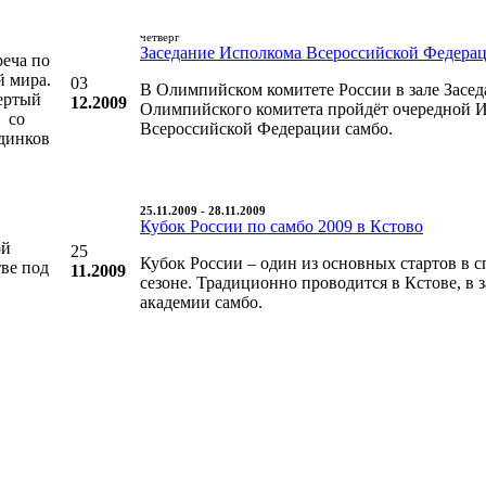
четверг
Заседание Исполкома Всероссийской Федера
реча по
й мира.
03
В Олимпийском комитете России в зале Засед
вертый
12.2009
Олимпийского комитета пройдёт очередной 
в со
Всероссийской Федерации самбо.
единков
25.11.2009 - 28.11.2009
Кубок России по самбо 2009 в Кстово
ой
25
Кубок России – один из основных стартов в 
ве под
11.2009
сезоне. Традиционно проводится в Кстове, в 
академии самбо.