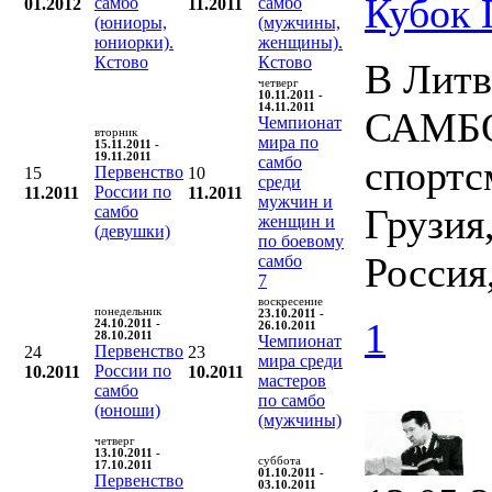
Кубок
самбо
самбо
01.2012
11.2011
(юниоры,
(мужчины,
юниорки).
женщины).
Кстово
Кстово
В Литв
четверг
10.11.2011 -
14.11.2011
САМБО.
Чемпионат
вторник
мира по
15.11.2011 -
19.11.2011
самбо
спортс
Первенство
15
10
среди
России по
11.2011
11.2011
мужчин и
Грузия
самбо
женщин и
(девушки)
по боевому
Россия
самбо
7
воскресение
понедельник
23.10.2011 -
1
24.10.2011 -
26.10.2011
28.10.2011
Чемпионат
Первенство
24
23
мира среди
России по
10.2011
10.2011
мастеров
самбо
по самбо
(юноши)
(мужчины)
четверг
13.10.2011 -
суббота
17.10.2011
01.10.2011 -
Первенство
03.10.2011