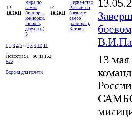
13.05.
мира по
Первенство
самбо
России по
13
01
Заверш
(юниоры,
боевому
10.2011
10.2011
юниорки,
самбо
юноши,
(юниоры).
боево
девушки)
Кстово
3
В.И.Па
1
2
3
4
5
6
7
8
9
10
11
13 мая
Новости 51 - 60 из 152
Все
коман
Версия для печати
России
САМБО,
милици