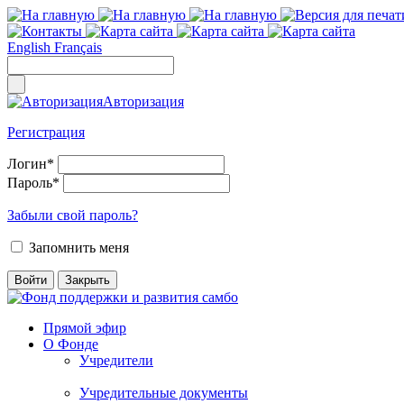
English
Français
Авторизация
Регистрация
Логин
*
Пароль
*
Забыли свой пароль?
Запомнить меня
Прямой эфир
О Фонде
Учредители
Учредительные документы