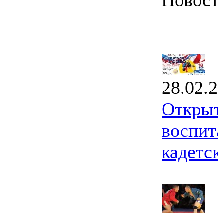
Новос
28.02.
Открыт
воспит
кадетс