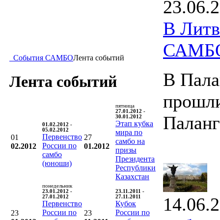
23.06.
В Литв
САМБ
События САМБО
Лента событий
В Пала
Лента событий
прошли
пятница
27.01.2012 -
Палан
30.01.2012
Этап кубка
01.02.2012 -
05.02.2012
мира по
Первенство
01
27
самбо на
России по
02.2012
01.2012
призы
самбо
Президента
(юноши)
Республики
Казахстан
понедельник
23.01.2012 -
23.11.2011 -
27.01.2012
27.11.2011
14.06.
Первенство
Кубок
России по
России по
23
23