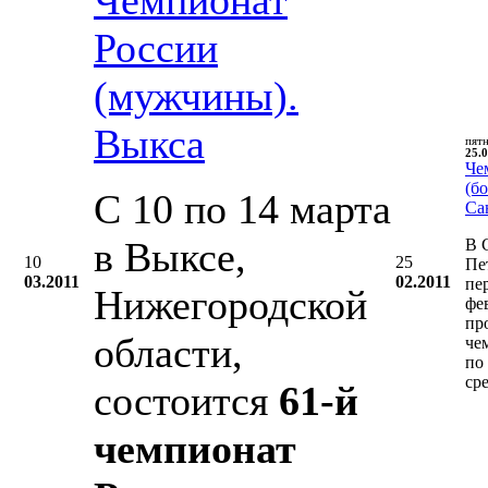
России
(мужчины).
Выкса
пят
25.0
Че
(бо
С 10 по 14 марта
Са
в Выксе,
В 
10
25
Пе
03.2011
02.2011
пе
Нижегородской
фе
пр
области,
че
по
ср
состоится
61-й
чемпионат