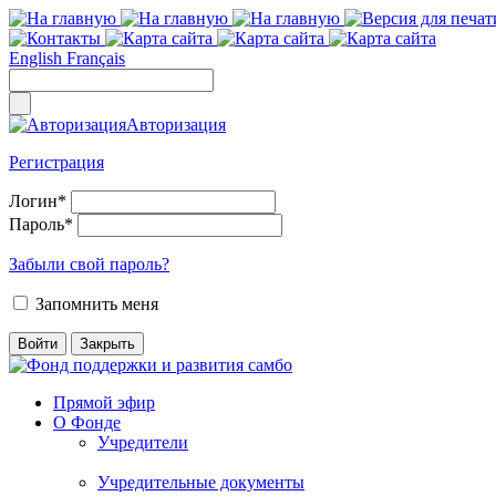
English
Français
Авторизация
Регистрация
Логин
*
Пароль
*
Забыли свой пароль?
Запомнить меня
Прямой эфир
О Фонде
Учредители
Учредительные документы