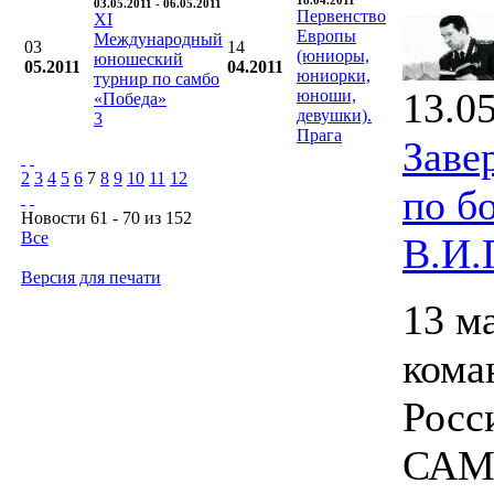
18.04.2011
03.05.2011 - 06.05.2011
Первенство
XI
Европы
Международный
03
14
(юниоры,
юношеский
05.2011
04.2011
юниорки,
турнир по самбо
13.0
юноши,
«Победа»
девушки).
3
Прага
Заве
2
3
4
5
6
7
8
9
10
11
12
по б
Новости 61 - 70 из 152
Все
В.И.
Версия для печати
13 м
кома
Росс
САМБ