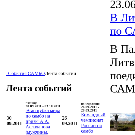
23.0
В Ли
по 
В Па
Литв
поед
События САМБО
Лента событий
САМ
Лента событий
пятница
понедельник
30.09.2011 - 03.10.2011
26.09.2011 -
Этап кубка мира
28.09.2011
Командный
по самбо на
30
26
чемпионат
призы А.А.
09.2011
09.2011
России по
Аслаханова
самбо
(мужчины,