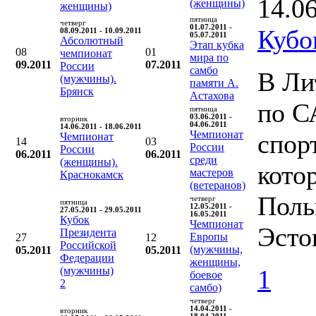
14.0
(женщины)
женщины)
пятница
четверг
01.07.2011 -
Кубо
08.09.2011 - 10.09.2011
05.07.2011
Абсолютный
Этап кубка
08
01
чемпионат
мира по
09.2011
07.2011
России
самбо
В Ли
(мужчины).
памяти А.
Брянск
Астахова
по С
пятница
03.06.2011 -
вторник
04.06.2011
14.06.2011 - 18.06.2011
Чемпионат
спор
Чемпионат
14
03
России
России
06.2011
06.2011
среди
(женщины).
кото
мастеров
Краснокамск
(ветеранов)
Поль
четверг
пятница
12.05.2011 -
27.05.2011 - 29.05.2011
16.05.2011
Кубок
Чемпионат
Эсто
Президента
Европы
27
12
Российской
(мужчины,
05.2011
05.2011
Федерации
женщины,
(мужчины)
1
боевое
2
самбо)
четверг
14.04.2011 -
вторник