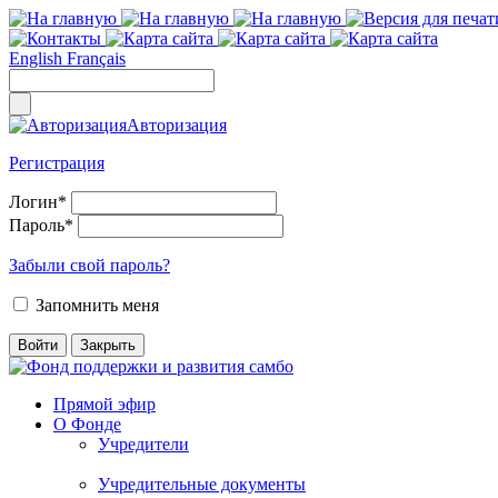
English
Français
Авторизация
Регистрация
Логин
*
Пароль
*
Забыли свой пароль?
Запомнить меня
Прямой эфир
О Фонде
Учредители
Учредительные документы