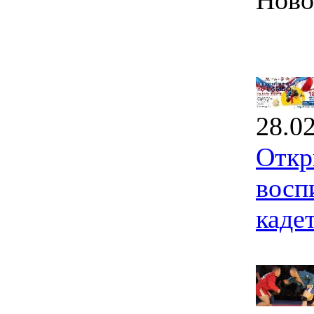
Ново
28.0
Откр
восп
каде