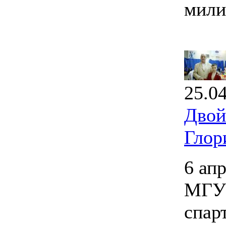
мили
25.0
Двой
Глор
6 ап
МГУП
спар