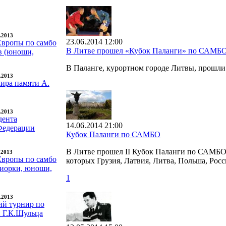
9.2013
23.06.2014 12:00
Европы по самбо
В Литве прошел «Кубок Паланги» по САМБ
в (юноши,
В Паланге, курортном городе Литвы, прошл
7.2013
ира памяти А.
6.2013
дента
14.06.2014 21:00
Федерации
Кубок Паланги по САМБО
В Литве прошел II Кубок Паланги по САМБО. 
.2013
Европы по самбо
которых Грузия, Латвия, Литва, Польша, Росс
иорки, юноши,
1
3.2013
ий турнир по
и Г.К.Шульца