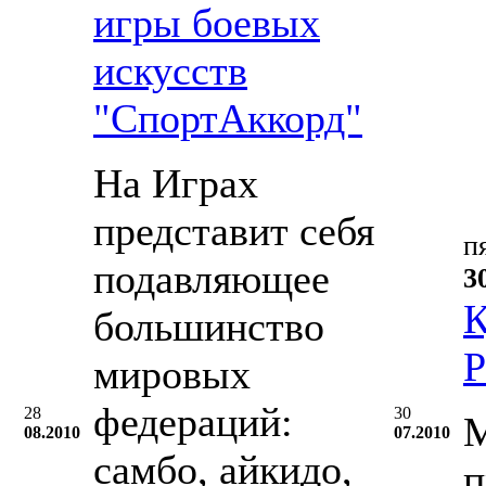
игры боевых
искусств
"СпортАккорд"
На Играх
представит себя
п
подавляющее
3
К
большинство
Р
мировых
федераций:
28
30
М
08.2010
07.2010
самбо, айкидо,
п