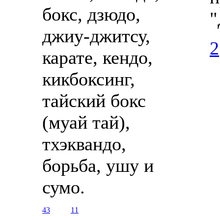
бокс, дзюдо,
"
джиу-джитсу,
2
карате, кендо,
кикбоксинг,
тайский бокс
(муай тай),
тхэквандо,
борьба, ушу и
сумо.
43
11