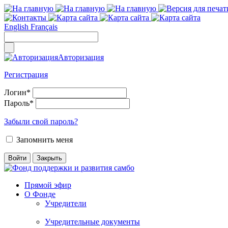
English
Français
Авторизация
Регистрация
Логин
*
Пароль
*
Забыли свой пароль?
Запомнить меня
Прямой эфир
О Фонде
Учредители
Учредительные документы