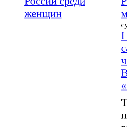
России среди
Р
женщин
м
с
I
с
ч
В
«
Т
п