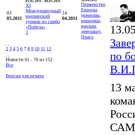
18.04.2011
03.05.2011 - 06.05.2011
Первенство
XI
Европы
Международный
03
14
(юниоры,
юношеский
05.2011
04.2011
юниорки,
турнир по самбо
13.0
юноши,
«Победа»
девушки).
3
Прага
Заве
2
3
4
5
6
7
8
9
10
11
12
по б
Новости 61 - 70 из 152
Все
В.И.
Версия для печати
13 м
кома
Росс
САМБ