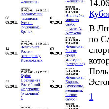
14.0
(женщины)
женщины)
пятница
четверг
01.07.2011 -
Кубо
08.09.2011 - 10.09.2011
05.07.2011
Абсолютный
Этап кубка
08
01
чемпионат
мира по
09.2011
07.2011
России
самбо
В Ли
(мужчины).
памяти А.
Брянск
Астахова
по С
пятница
03.06.2011 -
вторник
04.06.2011
14.06.2011 - 18.06.2011
Чемпионат
спор
Чемпионат
14
03
России
России
06.2011
06.2011
среди
(женщины).
кото
мастеров
Краснокамск
(ветеранов)
Поль
четверг
пятница
12.05.2011 -
27.05.2011 - 29.05.2011
16.05.2011
Кубок
Чемпионат
Эсто
Президента
Европы
27
12
Российской
(мужчины,
05.2011
05.2011
Федерации
женщины,
(мужчины)
1
боевое
2
самбо)
четверг
14.04.2011 -
вторник