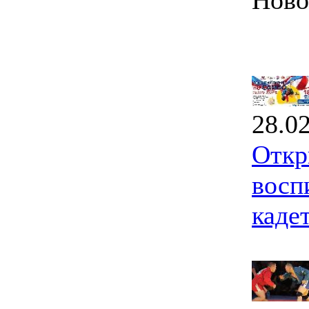
Ново
28.0
Откр
восп
каде