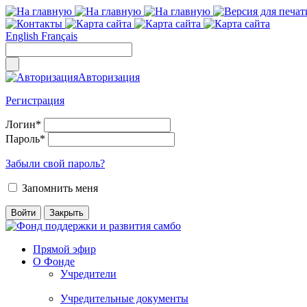
English
Français
Авторизация
Регистрация
Логин
*
Пароль
*
Забыли свой пароль?
Запомнить меня
Прямой эфир
О Фонде
Учредители
Учредительные документы