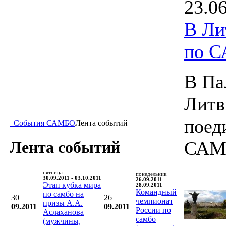
23.0
В Ли
по 
В Па
Литв
поед
События САМБО
Лента событий
САМ
Лента событий
пятница
понедельник
30.09.2011 - 03.10.2011
26.09.2011 -
Этап кубка мира
28.09.2011
Командный
по самбо на
30
26
чемпионат
призы А.А.
09.2011
09.2011
России по
Аслаханова
самбо
(мужчины,