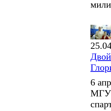
мили
25.0
Двой
Глор
6 ап
МГУП
спар