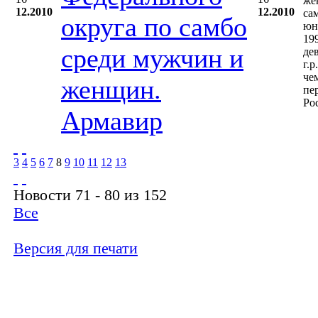
же
12.2010
12.2010
са
округа по самбо
юн
19
среди мужчин и
де
г.р
че
женщин.
пе
Ро
Армавир
3
4
5
6
7
8
9
10
11
12
13
Новости 71 - 80 из 152
Все
Версия для печати