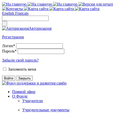
English
Français
Авторизация
Регистрация
Логин
*
Пароль
*
Забыли свой пароль?
Запомнить меня
Прямой эфир
О Фонде
Учредители
Учредительные документы