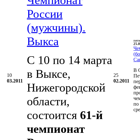
России
(мужчины).
Выкса
пят
25.0
Че
(бо
С 10 по 14 марта
Са
в Выксе,
В 
10
25
Пе
03.2011
02.2011
пе
Нижегородской
фе
пр
области,
че
по
ср
состоится
61-й
чемпионат