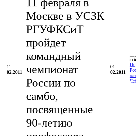
11 февраля в
Москве в УСЗК
РГУФКСиТ
пройдет
командный
вто
01.0
Пе
чемпионат
11
01
Ро
02.2011
02.2011
юн
России по
Че
самбо,
посвященные
90-летию
профессора,