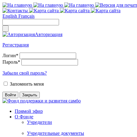
English
Français
Авторизация
Регистрация
Логин
*
Пароль
*
Забыли свой пароль?
Запомнить меня
Прямой эфир
О Фонде
Учредители
Учредительные документы