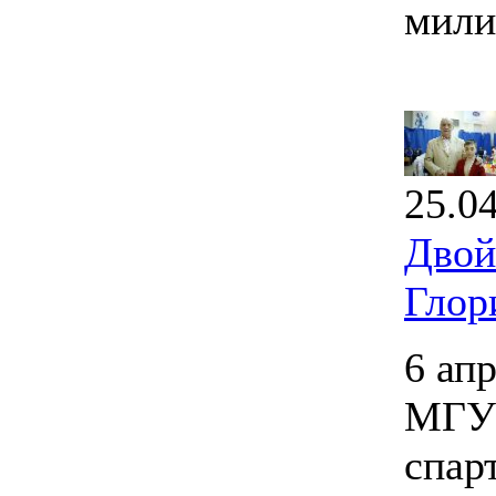
мили
25.0
Двой
Глор
6 ап
МГУП
спар