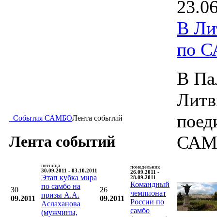
23.0
В Ли
по 
В Па
Литв
поед
События САМБО
Лента событий
САМ
Лента событий
пятница
понедельник
30.09.2011 - 03.10.2011
26.09.2011 -
Этап кубка мира
28.09.2011
Командный
по самбо на
30
26
чемпионат
призы А.А.
09.2011
09.2011
России по
Аслаханова
самбо
(мужчины,