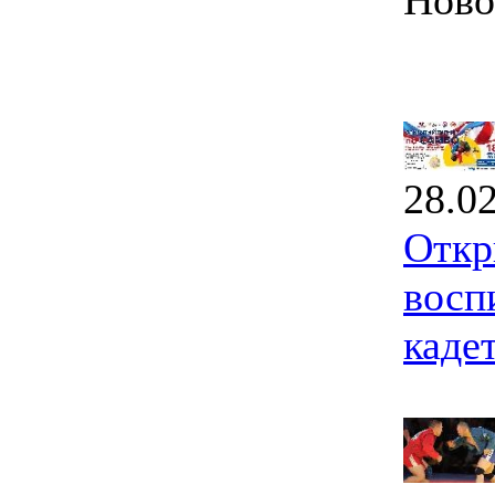
Ново
28.0
Откр
восп
каде