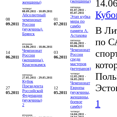
14.0
(женщины)
женщины)
пятница
четверг
01.07.2011 -
Кубо
08.09.2011 - 10.09.2011
05.07.2011
Абсолютный
Этап кубка
08
01
чемпионат
мира по
09.2011
07.2011
России
самбо
В Ли
(мужчины).
памяти А.
Брянск
Астахова
по С
пятница
03.06.2011 -
вторник
04.06.2011
14.06.2011 - 18.06.2011
Чемпионат
спор
Чемпионат
14
03
России
России
06.2011
06.2011
среди
(женщины).
кото
мастеров
Краснокамск
(ветеранов)
Поль
четверг
пятница
12.05.2011 -
27.05.2011 - 29.05.2011
16.05.2011
Кубок
Чемпионат
Эсто
Президента
Европы
27
12
Российской
(мужчины,
05.2011
05.2011
Федерации
женщины,
(мужчины)
1
боевое
2
самбо)
четверг
14.04.2011 -
вторник