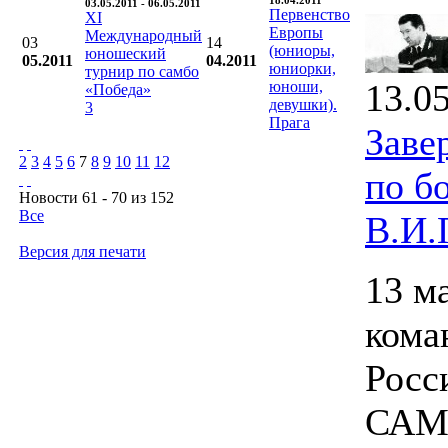
18.04.2011
03.05.2011 - 06.05.2011
Первенство
XI
Европы
Международный
03
14
(юниоры,
юношеский
05.2011
04.2011
юниорки,
турнир по самбо
13.0
юноши,
«Победа»
девушки).
3
Прага
Заве
2
3
4
5
6
7
8
9
10
11
12
по б
Новости 61 - 70 из 152
Все
В.И.
Версия для печати
13 м
кома
Росс
САМБ