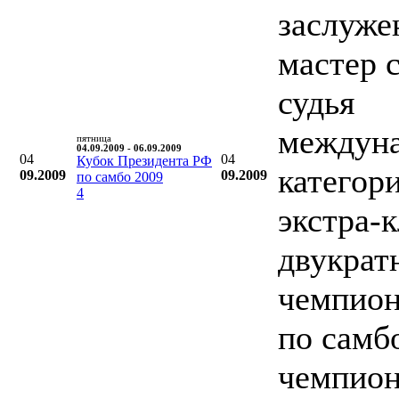
заслуж
мастер 
судья
междун
пятница
04.09.2009 - 06.09.2009
04
04
Кубок Президента РФ
категор
09.2009
09.2009
по самбо 2009
4
экстра-к
двукрат
чемпио
по самб
чемпио