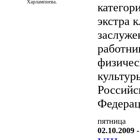
Харлампиева.
категор
экстра к
заслуж
работни
физичес
культур
Российс
Федерац
пятница
02.10.2009 -