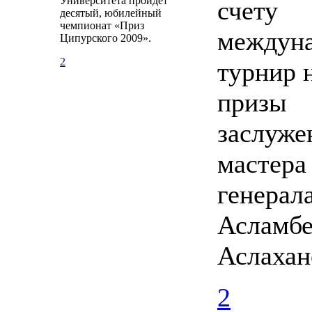
Университета пройдёт
счету
десятый, юбилейный
чемпионат «Приз
междун
Ципурского 2009».
2
турнир 
призы
заслуже
мастера
генерал
Асламбе
Аслахан
2