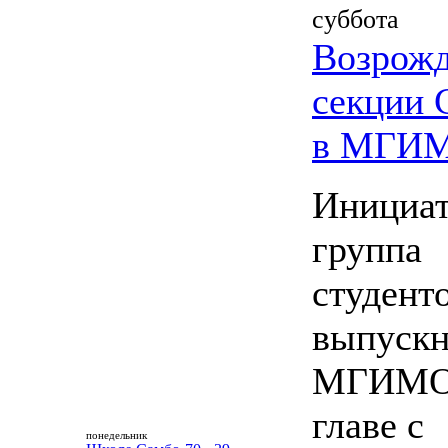
суббота
Возрож
секции
в МГИ
Инициат
группа
студент
выпускн
МГИМО
главе с
понедельник