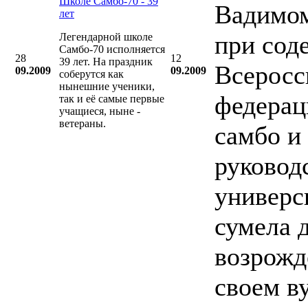
Школе Самбо-70 - 39
Вадимо
лет
при сод
Легендарной школе
Самбо-70 исполняется
28
12
39 лет. На праздник
Всеросс
09.2009
09.2009
соберутся как
нынешние ученики,
федерац
так и её самые первые
учащиеся, ныне -
ветераны.
самбо и
руковод
универс
сумела 
возрожд
своем в