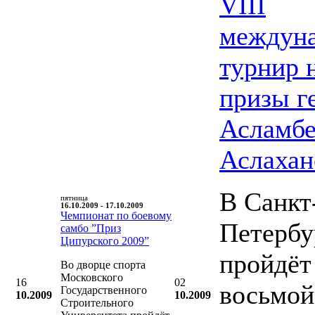
VIII
междун
турнир 
призы г
Асламбе
Аслахан
В Санкт
пятница
16.10.2009 - 17.10.2009
Чемпионат по боевому
Петербу
самбо ”Приз
Ципурского 2009”
пройдёт
Во дворце спорта
Московского
16
02
восьмой
Государственного
10.2009
10.2009
Строительного