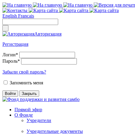
English
Français
Авторизация
Регистрация
Логин
*
Пароль
*
Забыли свой пароль?
Запомнить меня
Прямой эфир
О Фонде
Учредители
Учредительные документы