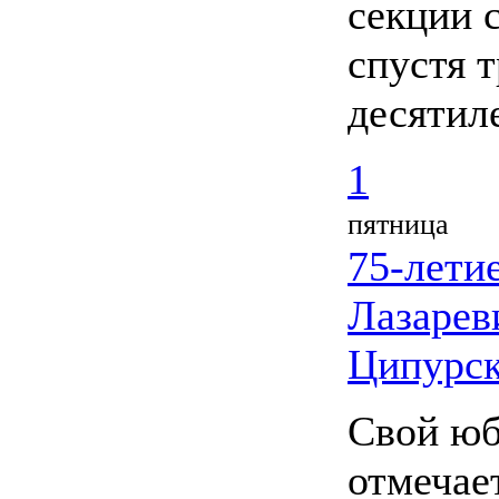
секции 
спустя 
десятил
1
пятница
75-лети
Лазарев
Ципурск
Свой ю
отмечае