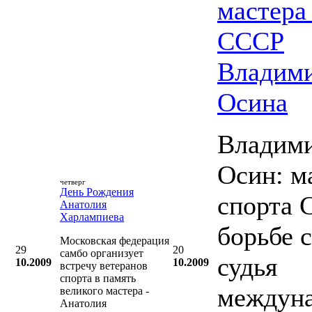
мастера
СССР
Владим
Осина
Владим
Осин: м
четверг
День Рождения
спорта 
Анатолия
Харлампиева
борьбе 
Московская федерация
29
20
самбо организует
судья
10.2009
10.2009
встречу ветеранов
спорта в память
междун
великого мастера -
Анатолия