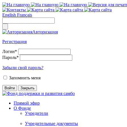
English
Français
Авторизация
Регистрация
Логин
*
Пароль
*
Забыли свой пароль?
Запомнить меня
Прямой эфир
О Фонде
Учредители
Учредительные документы