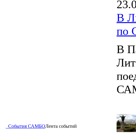
23.
В Л
по
В П
Лит
пое
СА
События САМБО
Лента событий