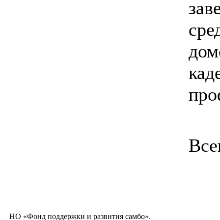
зав
сре
дом
кад
про
Все
НО «Фонд поддержки и развития самбо».