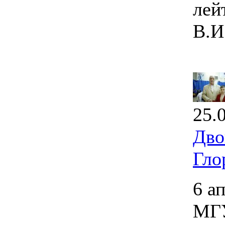
лей
В.И
25.
Дво
Гло
6 а
МГУ