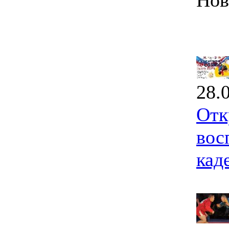
Нов
28.
Отк
вос
кад