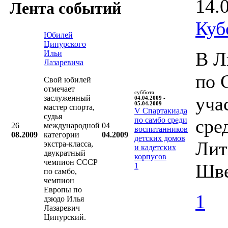
14.
Лента событий
Куб
Юбилей
Ципурского
В Л
Ильи
Лазаревича
по 
Свой юбилей
отмечает
суббота
уча
заслуженный
04.04.2009 -
05.04.2009
мастер спорта,
V Cпартакиада
судья
по самбо среди
сре
26
международной
04
воспитанников
08.2009
категории
04.2009
детских домов
Лит
экстра-класса,
и кадетских
двукратный
корпусов
чемпион СССР
Шве
1
по самбо,
чемпион
Европы по
1
дзюдо Илья
Лазаревич
Ципурский.