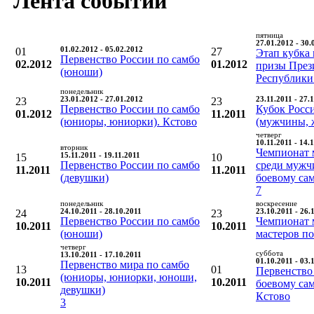
Лента событий
пятница
27.01.2012 - 30.
01
01.02.2012 - 05.02.2012
27
Этап кубка 
Первенство России по самбо
02.2012
01.2012
призы През
(юноши)
Республики
понедельник
23
23.01.2012 - 27.01.2012
23
23.11.2011 - 27.
Первенство России по самбо
Кубок Росс
01.2012
11.2011
(юниоры, юниорки). Кстово
(мужчины, 
четверг
10.11.2011 - 14.
вторник
Чемпионат 
15
15.11.2011 - 19.11.2011
10
Первенство России по самбо
среди мужч
11.2011
11.2011
(девушки)
боевому са
7
понедельник
воскресение
24
24.10.2011 - 28.10.2011
23
23.10.2011 - 26.
Первенство России по самбо
Чемпионат 
10.2011
10.2011
(юноши)
мастеров п
четверг
суббота
13.10.2011 - 17.10.2011
01.10.2011 - 03.
Первенство мира по самбо
13
01
Первенство
(юниоры, юниорки, юноши,
10.2011
10.2011
боевому са
девушки)
Кстово
3