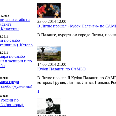
01.2012
мира по самбо на
23.06.2014 12:00
идента
В Литве прошел «Кубок Паланги» по САМ
 Казахстан
В Паланге, курортном городе Литвы, про
11.2011
ии по самбо
женщины). Кстово
11.2011
мира по самбо
ин и женщин и по
14.06.2014 21:00
мбо
Кубок Паланги по САМБО
В Литве прошел II Кубок Паланги по САМБО
10.2011
мира среди
которых Грузия, Латвия, Литва, Польша, Ро
о самбо (мужчины)
1
10.2011
 России по
мбо (юниоры).