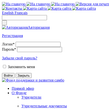
English
Français
Авторизация
Регистрация
Логин
*
Пароль
*
Забыли свой пароль?
Запомнить меня
Прямой эфир
О Фонде
Учредители
Учредительные документы