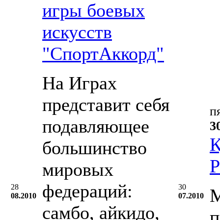
игры боевых
искусств
"СпортАккорд"
На Играх
представит себя
п
подавляющее
3
К
большинство
Р
мировых
федераций:
28
30
М
08.2010
07.2010
самбо, айкидо,
п