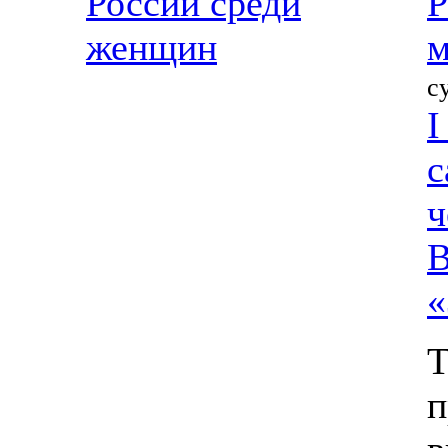
России среди
Р
женщин
м
с
I
с
ч
В
«
Т
п