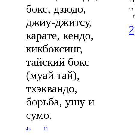
бокс, дзюдо,
"
джиу-джитсу,
2
карате, кендо,
кикбоксинг,
тайский бокс
(муай тай),
тхэквандо,
борьба, ушу и
сумо.
43
11