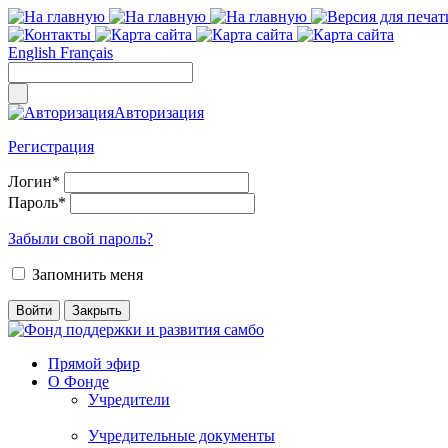
English
Français
Авторизация
Регистрация
Логин
*
Пароль
*
Забыли свой пароль?
Запомнить меня
Прямой эфир
О Фонде
Учредители
Учредительные документы