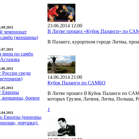
23.06.2014 12:00
8.09.2011
В Литве прошел «Кубок Паланги» по С
й чемпионат
 самбо (женщины)
В Паланге, курортном городе Литвы, пр
5.07.2011
а мира по самбо
 Астахова
4.06.2011
 России среди
14.06.2014 21:00
ветеранов)
Кубок Паланги по САМБО
6.05.2011
т Европы
В Литве прошел II Кубок Паланги по САМБ
 женщины, боевое
которых Грузия, Латвия, Литва, Польша, Р
1
8.04.2011
о Европы (юниоры,
юноши, девушки).