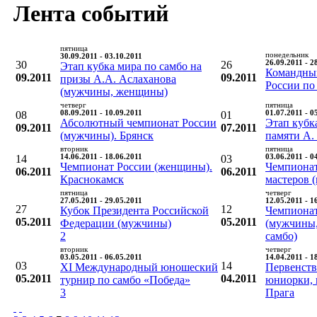
Лента событий
пятница
понедельник
30.09.2011 - 03.10.2011
30
26
26.09.2011 - 2
Этап кубка мира по самбо на
Командны
09.2011
09.2011
призы А.А. Аслаханова
России по
(мужчины, женщины)
четверг
пятница
08
08.09.2011 - 10.09.2011
01
01.07.2011 - 0
Абсолютный чемпионат России
Этап кубк
09.2011
07.2011
(мужчины). Брянск
памяти А.
вторник
пятница
14
14.06.2011 - 18.06.2011
03
03.06.2011 - 0
Чемпионат России (женщины).
Чемпионат
06.2011
06.2011
Краснокамск
мастеров (
пятница
четверг
27.05.2011 - 29.05.2011
12.05.2011 - 1
27
12
Кубок Президента Российской
Чемпиона
05.2011
05.2011
Федерации (мужчины)
(мужчины,
2
самбо)
вторник
четверг
03.05.2011 - 06.05.2011
14.04.2011 - 1
03
14
XI Международный юношеский
Первенств
05.2011
04.2011
турнир по самбо «Победа»
юниорки, 
3
Прага