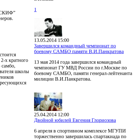
1
 “СКИФ”
неров.
13.05.2014 15:00
Завершился командный чемпионат по
боевому САМБО памяти В.И.Панкратова
стоится
2-х кратного
13 мая 2014 года завершился командный
 самбо,
чемпионат ГУ МВД России по г.Москве по
вателя школы
боевому САМБО, памяти генерал-лейтенанта
еников
милиции В.И.Панкратова.
тересующихся
25.04.2014 12:00
Двойной юбилей Евгения Глориозова
6 апреля в спортивном комплексе МГУПИ
торжественно завершилась спартакиада по