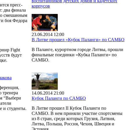
воспитанников детских домов и кадетских
ится пресс-
корпусов
: два финала
по смешанным
оги боя Федора
23.06.2014 12:00
В Литве прошел «Кубок Паланги» по САМБО
В Паланге, курортном городе Литвы, прошли
рнир Fight
финальные поединки «Кубка Паланги» по
сств будут
САМБО.
дке.
макова
ференция,
о тренера
14.06.2014 21:00
ом “Выбери
Кубок Паланги по САМБО
ватели
В Литве прошел II Кубок Паланги по
 и студенты.
САМБО. В нем приняли участие спортсмены
из 8 стран, среди которых Грузия, Латвия,
Литва, Польша, Россия, Чехия, Швеция и
Эстония.