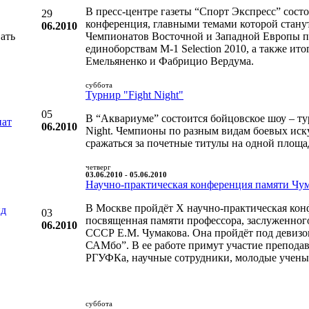
В пресс-центре газеты “Спорт Экспресс” состо
29
конференция, главными темами которой станут
06.2010
ать
Чемпионатов Восточной и Западной Европы 
единоборствам M-1 Selection 2010, а также ит
Емельяненко и Фабрицио Вердума.
суббота
Турнир "Fight Night"
05
В “Аквариуме” состоится бойцовское шоу – ту
нат
06.2010
Night. Чемпионы по разным видам боевых иску
сражаться за почетные титулы на одной площа
четверг
03.06.2010 - 05.06.2010
Научно-практическая конференция памяти Чу
В Москве пройдёт X научно-практическая кон
нд
03
посвященная памяти профессора, заслуженног
06.2010
СССР Е.М. Чумакова. Она пройдёт под девиз
САМбо”. В ее работе примут участие препода
РГУФКа, научные сотрудники, молодые ученые
суббота