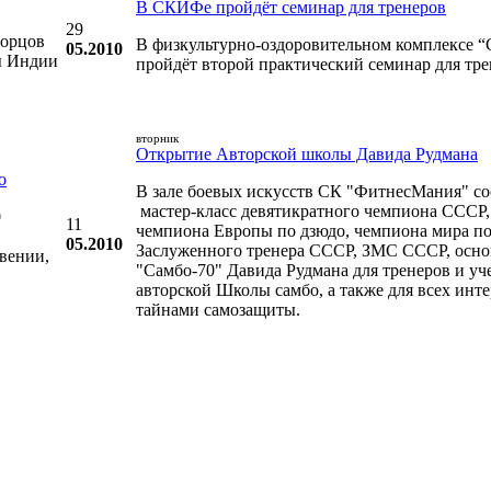
В СКИФе пройдёт семинар для тренеров
29
борцов
В физкультурно-оздоровительном комплексе
05.2010
ды Индии
пройдёт второй практический семинар для тре
вторник
Открытие Авторской школы Давида Рудмана
о
В зале боевых искусств СК "ФитнесМания" со
мастер-класс девятикратного чемпиона СССР, 
0
11
чемпиона Европы по дзюдо, чемпиона мира по
05.2010
Заслуженного тренера СССР, ЗМС СССР, осно
вении,
"Самбо-70" Давида Рудмана для тренеров и уч
авторской Школы самбо, а также для всех ин
тайнами самозащиты.