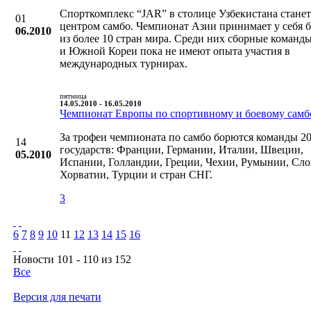
Спорткомплекс “JAR” в столице Узбекистана станет
01
центром самбо. Чемпионат Азии принимает у себя 
06.2010
из более 10 стран мира. Среди них сборные коман
и Южной Кореи пока не имеют опыта участия в
международных турнирах.
пятница
14.05.2010 - 16.05.2010
Чемпионат Европы по спортивному и боевому самб
За трофеи чемпионата по самбо борются команды 2
14
государств: Франции, Германии, Италии, Швеции,
05.2010
Испании, Голландии, Греции, Чехии, Румынии, Сло
Хорватии, Турции и стран СНГ.
3
6
7
8
9
10
11
12
13
14
15
16
Новости 101 - 110 из 152
Все
Версия для печати