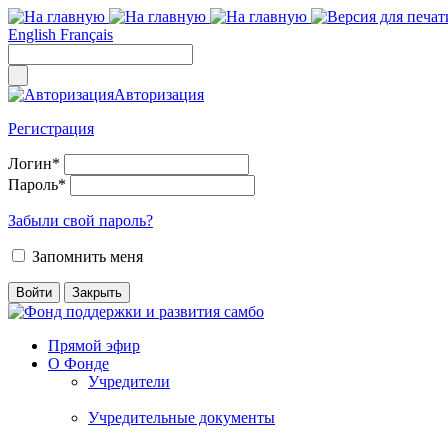
English
Français
Авторизация
Регистрация
Логин
*
Пароль
*
Забыли свой пароль?
Запомнить меня
Прямой эфир
О Фонде
Учредители
Учредительные документы