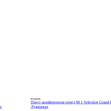
вторник
Пресс-конференция перед M-1 Selection Grand P
о
Лужниках