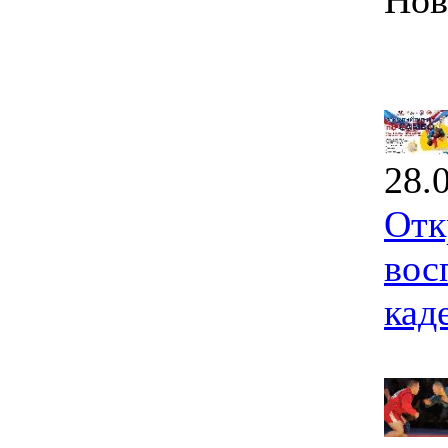
Нов
28.
Отк
вос
кад