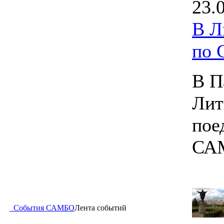
23.
В Л
по
В П
Лит
пое
СА
События САМБО
Лента событий