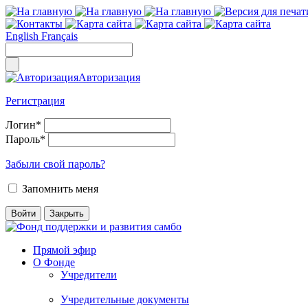
English
Français
Авторизация
Регистрация
Логин
*
Пароль
*
Забыли свой пароль?
Запомнить меня
Прямой эфир
О Фонде
Учредители
Учредительные документы