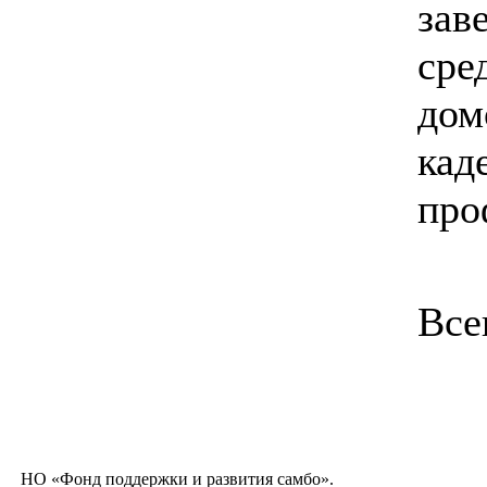
зав
сре
дом
кад
про
Все
НО «Фонд поддержки и развития самбо».