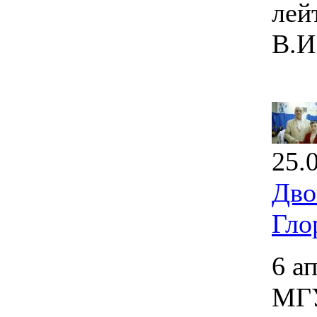
лей
В.И
25.
Дво
Гло
6 а
МГУ