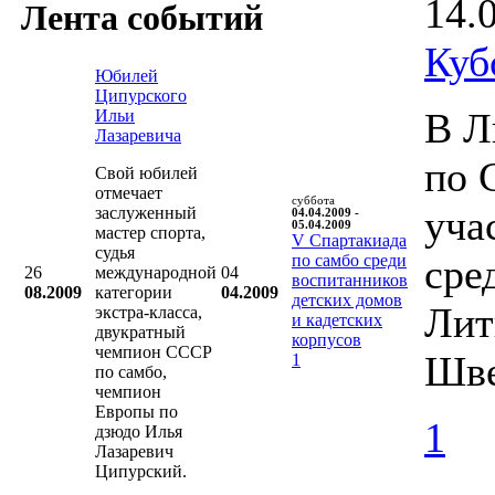
14.
Лента событий
Куб
Юбилей
Ципурского
В Л
Ильи
Лазаревича
по 
Свой юбилей
отмечает
суббота
уча
заслуженный
04.04.2009 -
05.04.2009
мастер спорта,
V Cпартакиада
судья
по самбо среди
сре
26
международной
04
воспитанников
08.2009
категории
04.2009
детских домов
Лит
экстра-класса,
и кадетских
двукратный
корпусов
чемпион СССР
Шве
1
по самбо,
чемпион
Европы по
1
дзюдо Илья
Лазаревич
Ципурский.