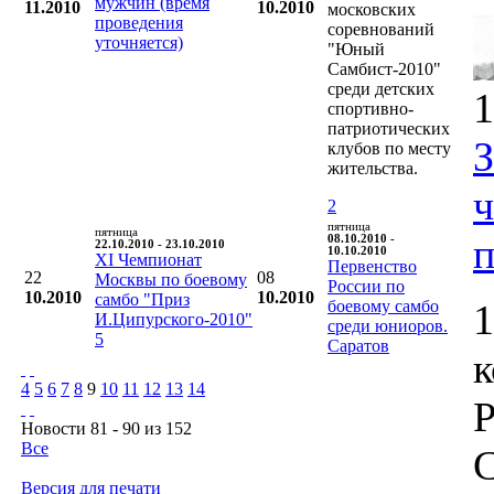
мужчин (время
11.2010
10.2010
московских
проведения
соревнований
уточняется)
"Юный
Самбист-2010"
среди детских
1
спортивно-
патриотических
клубов по месту
жительства.
2
пятница
пятница
п
08.10.2010 -
22.10.2010 - 23.10.2010
10.10.2010
XI Чемпионат
Первенство
22
08
Москвы по боевому
России по
10.2010
10.2010
самбо "Приз
боевому самбо
1
И.Ципурского-2010"
среди юниоров.
5
Саратов
4
5
6
7
8
9
10
11
12
13
14
Р
Новости 81 - 90 из 152
Все
С
Версия для печати