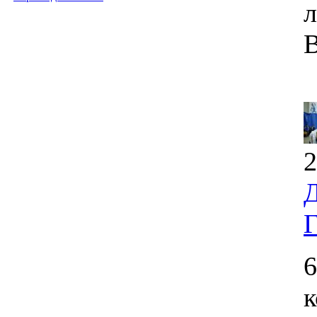
л
В
2
Д
Г
6