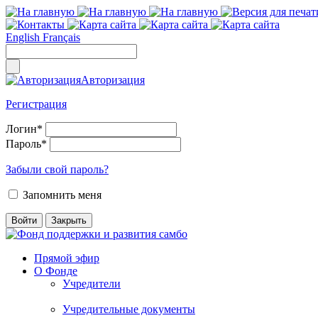
English
Français
Авторизация
Регистрация
Логин
*
Пароль
*
Забыли свой пароль?
Запомнить меня
Прямой эфир
О Фонде
Учредители
Учредительные документы