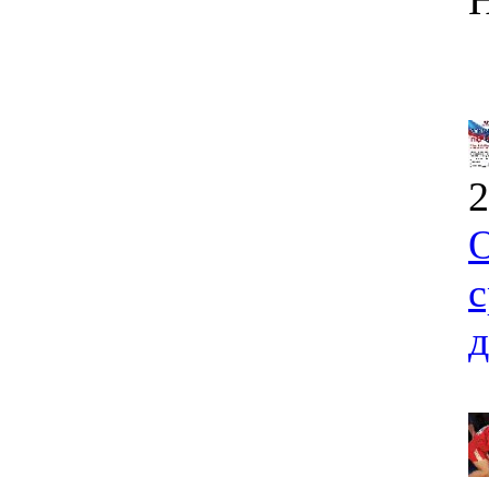
2
О
с
д