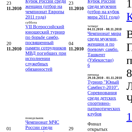
1
Кубок России среди
Кубок России
23
23
женщин (отбор на
среди мужчин
11.2010
11.2010
чемпионат Европы
(отбор на кубок
2011 года)
мира 2011 года)
суббота
VII Всероссийский
четверг
04.11.2010 - 08.11.2010
В
юношеский турнир
Чемпионат мира
по борьбе самбо,
среди мужчин,
посвященный
20
04
женщин и по
памяти сотрудников
11.2010
11.2010
боевому самбо.
МВД погибших при
Ташкент
п
исполнении
(Узбекистан)
служебных
6
обязанностей
8
пятница
29.10.2010 - 01.11.2010
Турнир "Юный
Л
Самбист-2010".
Соревнования
Ч
среди детских
спортивно-
патриотических
1
клубов
понедельник
Чемпионат МЧС
Финал
России среди
01
29
открытых