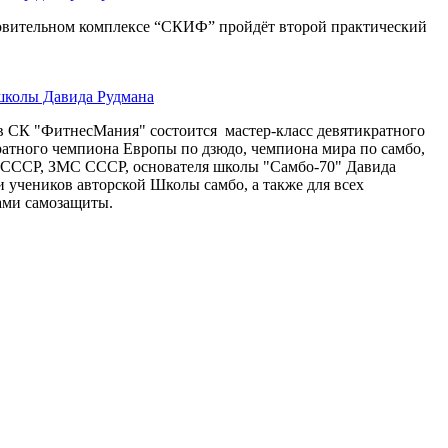
овительном комплексе “СКИФ” пройдёт второй практический
школы Давида Рудмана
тв СК "ФитнесМания" состоится мастер-класс девятикратного
ратного чемпиона Европы по дзюдо, чемпиона мира по самбо,
 СССР, ЗМС СССР, основателя школы "Самбо-70" Давида
и учеников авторской Школы самбо, а также для всех
ами самозащиты.