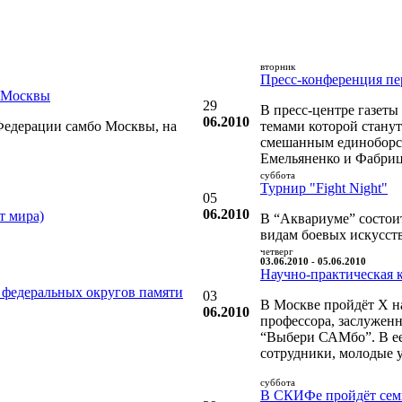
вторник
Пресс-конференция пер
о Москвы
29
В пресс-центре газеты
06.2010
Федерации самбо Москвы, на
темами которой стану
смешанным единоборств
Емельяненко и Фабриц
суббота
Турнир "Fight Night"
05
06.2010
т мира)
В “Аквариуме” состоит
видам боевых искусств
четверг
03.06.2010 - 05.06.2010
Научно-практическая 
 федеральных округов памяти
03
В Москве пройдёт X н
06.2010
профессора, заслужен
“Выбери САМбо”. В ее
сотрудники, молодые 
суббота
В СКИФе пройдёт семи