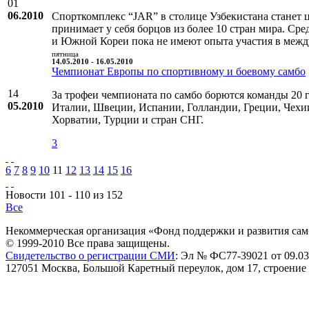
01
06.2010
Спорткомплекс “JAR” в столице Узбекистана станет 
принимает у себя борцов из более 10 стран мира. С
и Южной Кореи пока не имеют опыта участия в межд
пятница
14.05.2010 - 16.05.2010
Чемпионат Европы по спортивному и боевому самбо
14
За трофеи чемпионата по самбо борются команды 20 
05.2010
Италии, Швеции, Испании, Голландии, Греции, Чехи
Хорватии, Турции и стран СНГ.
3
6
7
8
9
10
11
12
13
14
15
16
Новости 101 - 110 из 152
Все
Некоммерческая организация «Фонд поддержки и развития сам
© 1999-2010 Все права защищены.
Свидетельство о регистрации СМИ
: Эл № ФС77-39021 от 09.03
127051 Москва, Большой Каретный переулок, дом 17, строение 