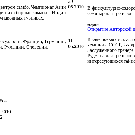
29
05.2010
центром самбо. Чемпионат Азии
В физкультурно-оздор
реди них сборные команды Индии
семинар для тренеров.
ународных турнирах.
вторник
Открытие Авторской 
В зале боевых искусс
11
государств: Франции, Германии,
чемпиона СССР, 2-х к
05.2010
и, Румынии, Словении,
Заслуженного тренера
Рудмана для тренеров 
интересующихся тайн
бо».
.2010.
2.