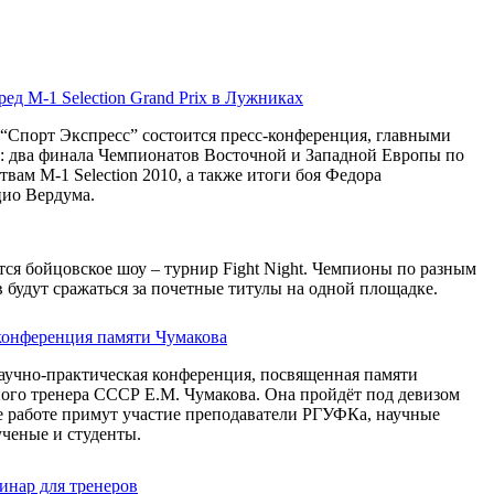
ед M-1 Selection Grand Prix в Лужниках
 “Спорт Экспресс” состоится пресс-конференция, главными
т: два финала Чемпионатов Восточной и Западной Европы по
ам M-1 Selection 2010, а также итоги боя Федора
ио Вердума.
ся бойцовское шоу – турнир Fight Night. Чемпионы по разным
 будут сражаться за почетные титулы на одной площадке.
конференция памяти Чумакова
аучно-практическая конференция, посвященная памяти
ного тренера СССР Е.М. Чумакова. Она пройдёт под девизом
 работе примут участие преподаватели РГУФКа, научные
ученые и студенты.
нар для тренеров