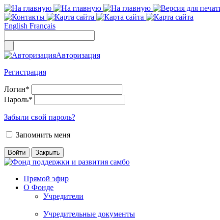
English
Français
Авторизация
Регистрация
Логин
*
Пароль
*
Забыли свой пароль?
Запомнить меня
Прямой эфир
О Фонде
Учредители
Учредительные документы