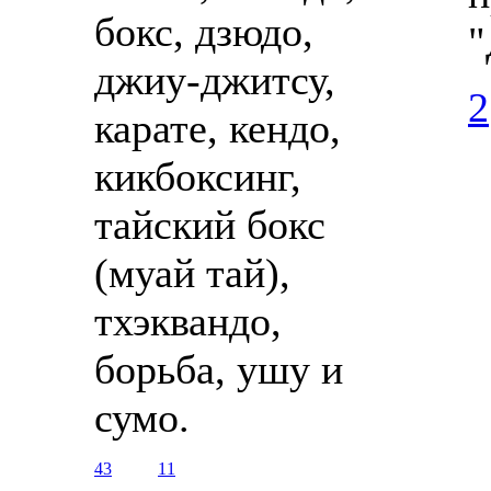
бокс, дзюдо,
"
джиу-джитсу,
2
карате, кендо,
кикбоксинг,
тайский бокс
(муай тай),
тхэквандо,
борьба, ушу и
сумо.
43
11