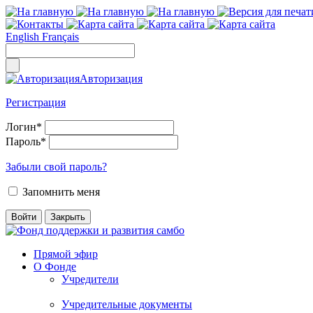
English
Français
Авторизация
Регистрация
Логин
*
Пароль
*
Забыли свой пароль?
Запомнить меня
Прямой эфир
О Фонде
Учредители
Учредительные документы