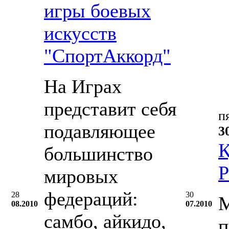
игры боевых
искусств
"СпортАккорд"
На Играх
представит себя
п
подавляющее
3
К
большинство
Р
мировых
федераций:
28
30
М
08.2010
07.2010
самбо, айкидо,
п