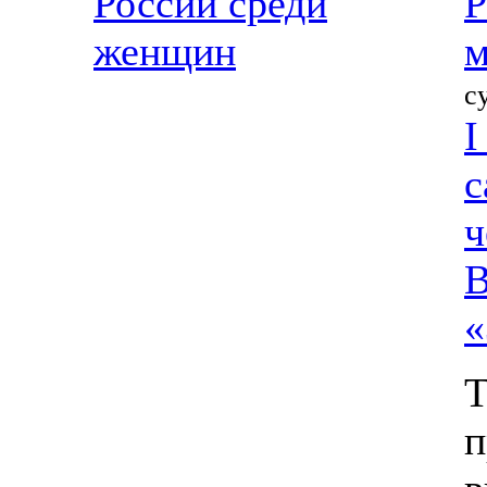
России среди
Р
женщин
м
с
I
с
ч
В
«
Т
п