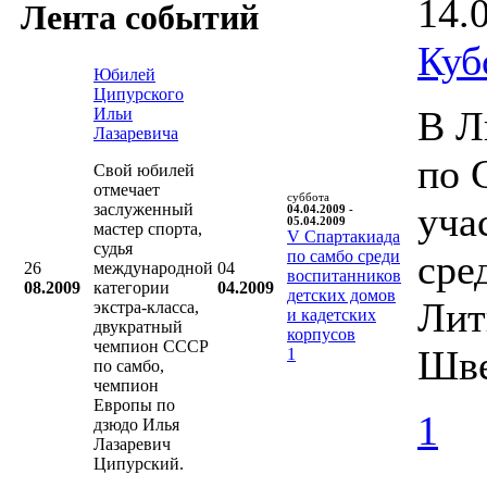
14.
Лента событий
Куб
Юбилей
Ципурского
В Л
Ильи
Лазаревича
по 
Свой юбилей
отмечает
суббота
уча
заслуженный
04.04.2009 -
05.04.2009
мастер спорта,
V Cпартакиада
судья
по самбо среди
сре
26
международной
04
воспитанников
08.2009
категории
04.2009
детских домов
Лит
экстра-класса,
и кадетских
двукратный
корпусов
чемпион СССР
Шве
1
по самбо,
чемпион
Европы по
1
дзюдо Илья
Лазаревич
Ципурский.