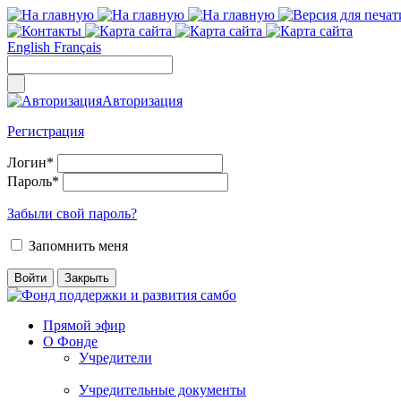
English
Français
Авторизация
Регистрация
Логин
*
Пароль
*
Забыли свой пароль?
Запомнить меня
Прямой эфир
О Фонде
Учредители
Учредительные документы