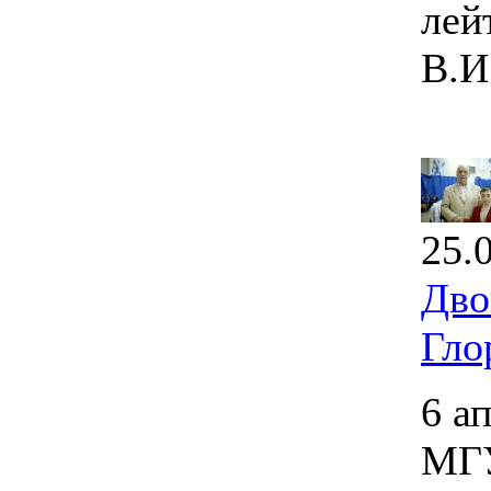
лей
В.И
25.
Дво
Гло
6 а
МГУ