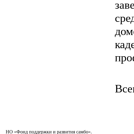
зав
сре
дом
кад
про
Все
НО «Фонд поддержки и развития самбо».