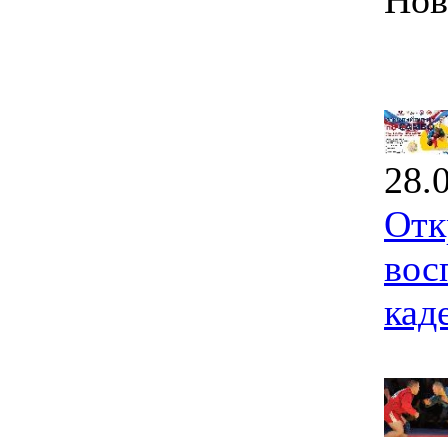
Нов
28.
Отк
вос
кад