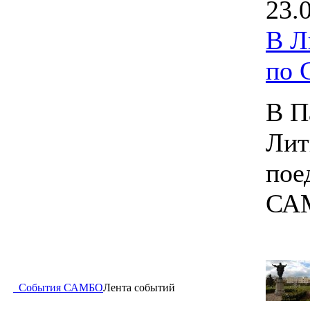
23.
В Л
по
В П
Лит
пое
СА
События САМБО
Лента событий