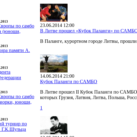
9.2013
23.06.2014 12:00
Европы по самбо
В Литве прошел «Кубок Паланги» по САМБ
в (юноши,
В Паланге, курортном городе Литвы, прошл
7.2013
ира памяти А.
6.2013
дента
14.06.2014 21:00
Федерации
Кубок Паланги по САМБО
В Литве прошел II Кубок Паланги по САМБО. 
.2013
Европы по самбо
которых Грузия, Латвия, Литва, Польша, Росс
иорки, юноши,
1
3.2013
ий турнир по
и Г.К.Шульца