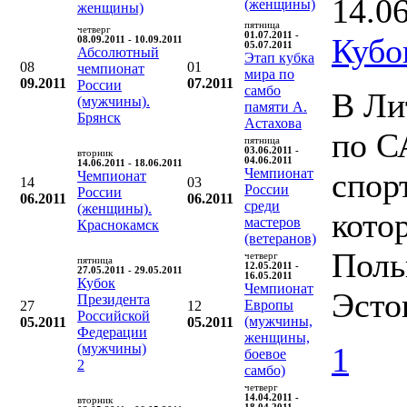
14.0
(женщины)
женщины)
пятница
четверг
01.07.2011 -
Кубо
08.09.2011 - 10.09.2011
05.07.2011
Абсолютный
Этап кубка
08
01
чемпионат
мира по
09.2011
07.2011
России
самбо
В Ли
(мужчины).
памяти А.
Брянск
Астахова
по С
пятница
03.06.2011 -
вторник
04.06.2011
14.06.2011 - 18.06.2011
Чемпионат
спор
Чемпионат
14
03
России
России
06.2011
06.2011
среди
(женщины).
кото
мастеров
Краснокамск
(ветеранов)
Поль
четверг
пятница
12.05.2011 -
27.05.2011 - 29.05.2011
16.05.2011
Кубок
Чемпионат
Эсто
Президента
Европы
27
12
Российской
(мужчины,
05.2011
05.2011
Федерации
женщины,
(мужчины)
1
боевое
2
самбо)
четверг
14.04.2011 -
вторник