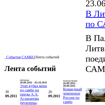
23.0
В Ли
по 
В Па
Литв
поед
События САМБО
Лента событий
САМ
Лента событий
пятница
понедельник
30.09.2011 - 03.10.2011
26.09.2011 -
Этап кубка мира
28.09.2011
Командный
по самбо на
30
26
чемпионат
призы А.А.
09.2011
09.2011
России по
Аслаханова
самбо
(мужчины,