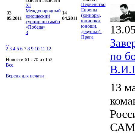
18.04.2011
03.05.2011 - 06.05.2011
Первенство
XI
Европы
Международный
03
14
(юниоры,
юношеский
05.2011
04.2011
юниорки,
турнир по самбо
13.0
юноши,
«Победа»
девушки).
3
Прага
Заве
2
3
4
5
6
7
8
9
10
11
12
по б
Новости 61 - 70 из 152
Все
В.И.
Версия для печати
13 м
кома
Росс
САМБ