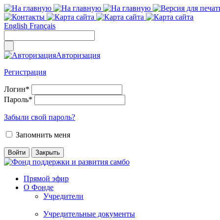
English
Français
Авторизация
Регистрация
Логин
*
Пароль
*
Забыли свой пароль?
Запомнить меня
Прямой эфир
О Фонде
Учредители
Учредительные документы