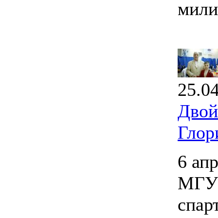
мили
25.0
Двой
Глор
6 ап
МГУП
спар