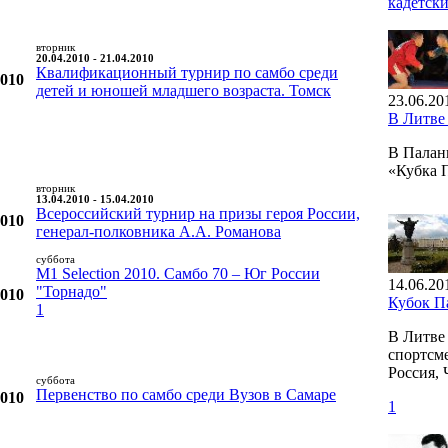
кадетск
вторник
20.04.2010 - 21.04.2010
Квалификационный турнир по самбо среди
2010
детей и юношей младшего возраста. Томск
23.06.20
В Литве
В Палан
«Кубка 
вторник
13.04.2010 - 15.04.2010
Всероссийский турнир на призы героя России,
2010
генерал-полковника А.А. Романова
суббота
M1 Selection 2010. Самбо 70 – Юг России
14.06.20
"Торнадо"
2010
Кубок П
1
В Литве
спортсме
Россия, 
суббота
Первенство по самбо среди Вузов в Самаре
2010
1