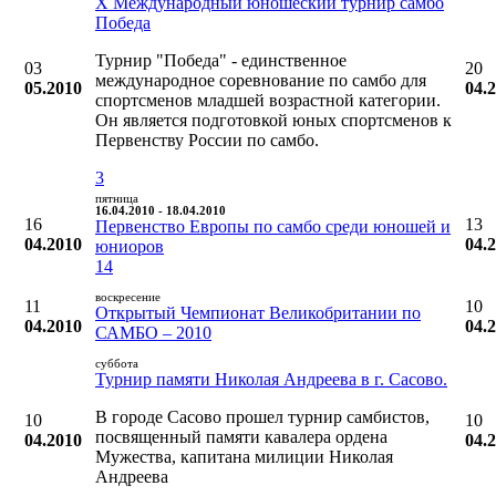
X Международный юношеский турнир самбо
Победа
Турнир "Победа" - единственное
03
20
международное соревнование по самбо для
05.2010
04.
спортсменов младшей возрастной категории.
Он является подготовкой юных спортсменов к
Первенству России по самбо.
3
пятница
16.04.2010 - 18.04.2010
16
13
Первенство Европы по самбо среди юношей и
04.2010
04.
юниоров
14
воскресение
11
10
Открытый Чемпионат Великобритании по
04.2010
04.
САМБО – 2010
суббота
Турнир памяти Николая Андреева в г. Сасово.
В городе Сасово прошел турнир самбистов,
10
10
посвященный памяти кавалера ордена
04.2010
04.
Мужества, капитана милиции Николая
Андреева