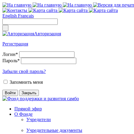
English
Français
Авторизация
Регистрация
Логин
*
Пароль
*
Забыли свой пароль?
Запомнить меня
Прямой эфир
О Фонде
Учредители
Учредительные документы