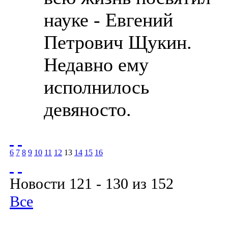
науке - Евгений
Петрович Щукин.
Недавно ему
исполнилось
девяносто.
6
7
8
9
10
11
12
13
14
15
16
Новости 121 - 130 из 152
Все