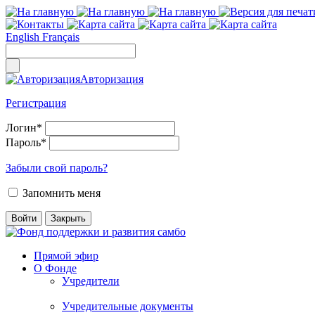
English
Français
Авторизация
Регистрация
Логин
*
Пароль
*
Забыли свой пароль?
Запомнить меня
Прямой эфир
О Фонде
Учредители
Учредительные документы