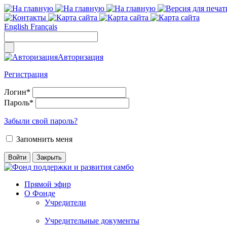
English
Français
Авторизация
Регистрация
Логин
*
Пароль
*
Забыли свой пароль?
Запомнить меня
Прямой эфир
О Фонде
Учредители
Учредительные документы