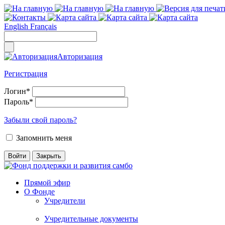
English
Français
Авторизация
Регистрация
Логин
*
Пароль
*
Забыли свой пароль?
Запомнить меня
Прямой эфир
О Фонде
Учредители
Учредительные документы