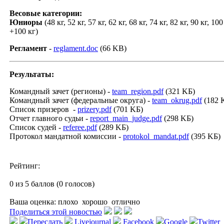
Весовые категории:
Юниоры
(48 кг, 52 кг, 57 кг, 62 кг, 68 кг, 74 кг, 82 кг, 90 кг, 100
+100 кг)
Регламент
-
reglament.doc
(66 KB)
Результаты:
Командный зачет (регионы) -
team_region.pdf
(321 KБ)
Командный зачет (федеральные округа) -
team_okrug.pdf
(182 
Список призеров -
prizery.pdf
(701 KБ)
Отчет главного судьи -
report_main_judge.pdf
(298 KБ)
Список судей -
referee.pdf
(289 KБ)
Протокол мандатной комиссии -
protokol_mandat.pdf
(395 KБ)
Рейтинг:
0 из 5 баллов (0 голосов)
Ваша оценка:
плохо
хорошо
отлично
Поделиться этой новостью
Переслать
Livejournal
Facebook
Google
Twitter