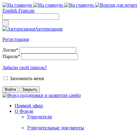
English
Français
Авторизация
Регистрация
Логин
*
Пароль
*
Забыли свой пароль?
Запомнить меня
Прямой эфир
О Фонде
Учредители
Учредительные документы